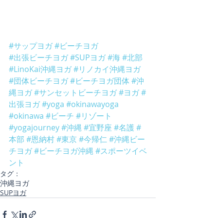
#サップヨガ
#ビーチヨガ
#出張ビーチヨガ
#SUPヨガ
#海
#北部
#LinoKai沖縄ヨガ
#リノカイ沖縄ヨガ
#団体ビーチヨガ
#ビーチヨガ団体
#沖
縄ヨガ
#サンセットビーチヨガ
#ヨガ
#
出張ヨガ
#yoga
#okinawayoga
#okinawa
#ビーチ
#リゾート
#yogajourney
#沖縄
#宜野座
#名護
#
本部
#恩納村
#東京
#今帰仁
#沖縄ビー
チヨガ
#ビーチヨガ沖縄
#スポーツイベ
ント
タグ：
沖縄ヨガ
SUPヨガ