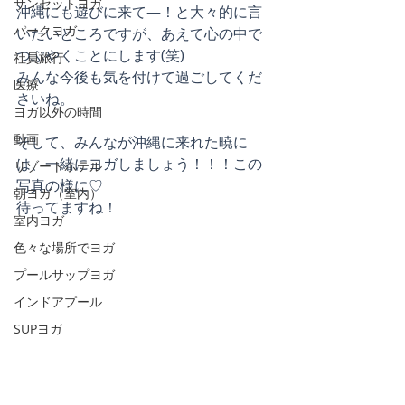
サンセットヨガ
沖縄にも遊びに来て—！と大々的に言
パークヨガ
いたいところですが、あえて心の中で
つぶやくことにします(笑)
社員旅行
みんな今後も気を付けて過ごしてくだ
医療
さいね。
ヨガ以外の時間
動画
そして、みんなが沖縄に来れた暁に
は、一緒にヨガしましょう！！！この
リゾートホテル
写真の様に♡
朝ヨガ（室内）
待ってますね！
室内ヨガ
色々な場所でヨガ
プールサップヨガ
インドアプール
SUPヨガ