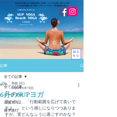
​【LinoKai 沖縄ヨガ】沖縄県名護市・本部町 ビーチヨガ沖縄・SUPヨガ沖縄
➖
水上安全条例に伴う届出 ➖
​プレジャーボート提供業届出済み
➖
ME
NU
記事
全ての記事
美樹 川口
全ての記事
2020年6月19日
6月のSUPヨガ
ビーチヨガ
世の中は、「行動範囲を広げて良いで
出張ヨガ
すよ。」という感じになりつつありま
修学旅行
すが。皆どんなふうに過ごすのかな？