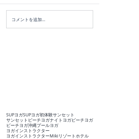
コメントを追加…
リピーターのEちゃん♪3日
リピーターのE
間たっぷり遊びました。
♪
SUPヨガ
SUPヨガ初体験
サンセット
サンセットビーチヨガ
ナイトヨガ
ビーチヨガ
ビーチヨガ沖縄
プール
ヨガ
ヨガインストラクター
ヨガインストラクターMiki
リゾートホテル