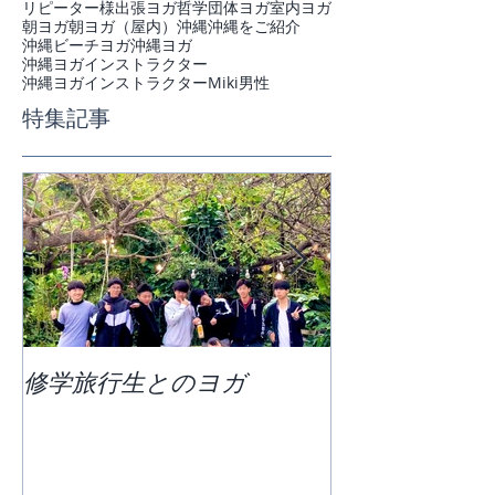
リピーター様
出張ヨガ
哲学
団体ヨガ
室内ヨガ
朝ヨガ
朝ヨガ（屋内）
沖縄
沖縄をご紹介
沖縄ビーチヨガ
沖縄ヨガ
沖縄ヨガインストラクター
沖縄ヨガインストラクターMiki
男性
特集記事
修学旅行生とのヨガ
団体ビーチヨ