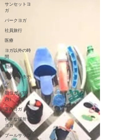
サンセットヨ
ガ
パークヨガ
社員旅行
医療
ヨガ以外の時
間
動画
リゾートホテ
ル
朝ヨガ（室
内）
室内ヨガ
色々な場所で
ヨガ
プールサップ