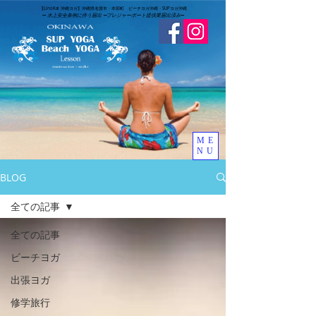
​【LinoKai 沖縄ヨガ】沖縄県名護市・本部町 ビーチヨガ沖縄・SUPヨガ沖縄
➖
水上安全条例に伴う届出 ➖
​プレジャーボート提供業届出済み
➖
ME
NU
BLOG
全ての記事
全ての記事
ビーチヨガ
出張ヨガ
修学旅行