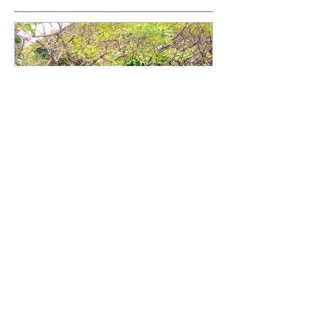
特集記事
修学旅行生とのヨガ
団体ビーチヨ
カテゴリーから検索