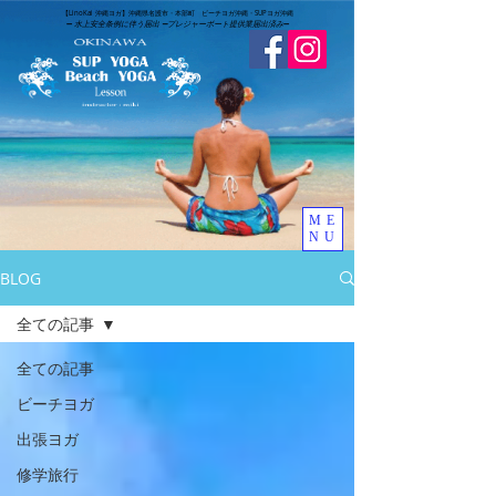
​【LinoKai 沖縄ヨガ】沖縄県名護市・本部町 ビーチヨガ沖縄・SUPヨガ沖縄
➖
水上安全条例に伴う届出 ➖
​プレジャーボート提供業届出済み
➖
ME
NU
BLOG
全ての記事
全ての記事
ビーチヨガ
出張ヨガ
修学旅行