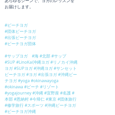
あらゆるシーンで、ヨガのレッスンを
お届けします。
#ビーチヨガ
#団体ビーチヨガ
#出張ビーチヨガ
#ビーチヨガ団体
#サップヨガ
#海
#北部
#サップ
#SUP
#LinoKai沖縄ヨガ
#リノカイ沖縄
ヨガ
#SUPヨガ
#沖縄ヨガ
#サンセット
ビーチヨガ
#ヨガ
#出張ヨガ
#沖縄ビー
チヨガ
#yoga
#okinawayoga
#okinawa
#ビーチ
#リゾート
#yogajourney
#沖縄
#宜野座
#名護
#
本部
#恩納村
#今帰仁
#東京
#団体旅行
#修学旅行
#スポーツ
#沖縄ビーチヨガ
#ビーチヨガ沖縄