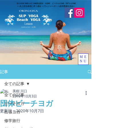
​【LinoKai 沖縄ヨガ】沖縄県名護市・本部町 ビーチヨガ沖縄・SUPヨガ沖縄
➖
水上安全条例に伴う届出 ➖
​プレジャーボート提供業届出済み
➖
ME
NU
記事
全ての記事
美樹 川口
全ての記事
2019年10月3日
団体ビーチヨガ
ビーチヨガ
更新日：
2020年10月7日
出張ヨガ
修学旅行