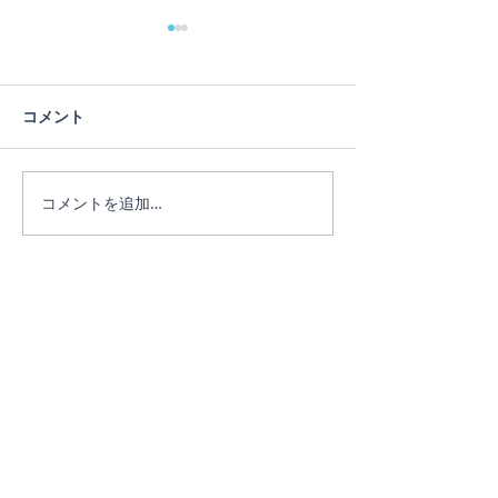
蓮の花
コメント
ヨガは人生のメ
コメントを追加…