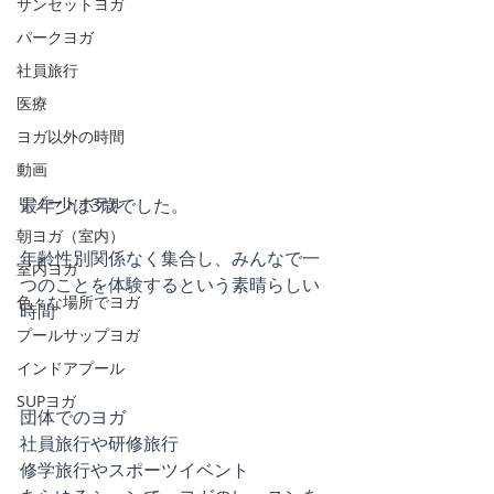
サンセットヨガ
パークヨガ
社員旅行
医療
ヨガ以外の時間
動画
リゾートホテル
最年少は3歳でした。
朝ヨガ（室内）
年齢性別関係なく集合し、みんなで一
室内ヨガ
つのことを体験するという素晴らしい
色々な場所でヨガ
時間
プールサップヨガ
インドアプール
SUPヨガ
団体でのヨガ
社員旅行や研修旅行
修学旅行やスポーツイベント