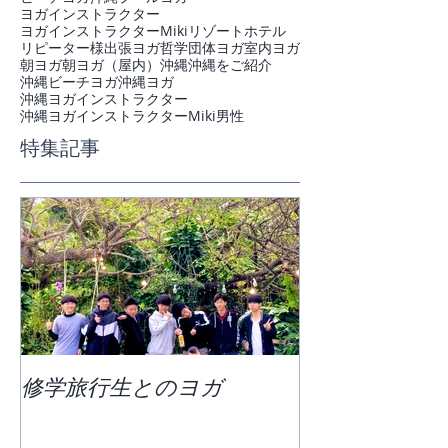
ヨガインストラクター
ヨガインストラクターMiki
リゾートホテル
リピーター様
出張ヨガ
哲学
団体ヨガ
室内ヨガ
朝ヨガ
朝ヨガ（屋内）
沖縄
沖縄をご紹介
沖縄ビーチヨガ
沖縄ヨガ
沖縄ヨガインストラクター
沖縄ヨガインストラクターMiki
男性
特集記事
修学旅行生とのヨガ
団体ビーチヨ