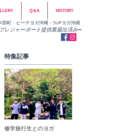
LLERY
Q＆A
HISTORY
市・本部町 ビーチヨガ沖縄・SUPヨガ沖縄
​プレジャーボート提供業届出済み
➖
特集記事
修学旅行生とのヨガ
団体ビーチヨガ