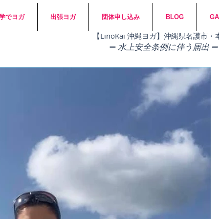
学でヨガ
出張ヨガ
団体申し込み
BLOG
GA
​【LinoKai 沖縄ヨガ】沖縄県名護
➖
水上安全条例に伴う届出 ➖