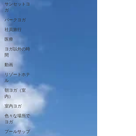
サンセットヨ
ガ
パークヨガ
社員旅行
医療
ヨガ以外の時
間
動画
リゾートホテ
ル
朝ヨガ（室
内）
室内ヨガ
色々な場所で
ヨガ
プールサップ