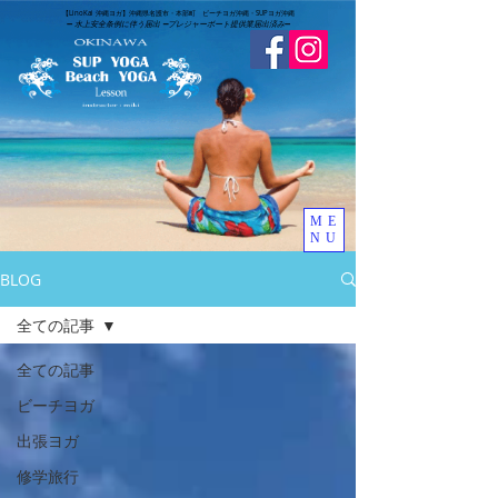
​【LinoKai 沖縄ヨガ】沖縄県名護市・本部町 ビーチヨガ沖縄・SUPヨガ沖縄
➖
水上安全条例に伴う届出 ➖
​プレジャーボート提供業届出済み
➖
ME
NU
BLOG
全ての記事
全ての記事
ビーチヨガ
出張ヨガ
修学旅行