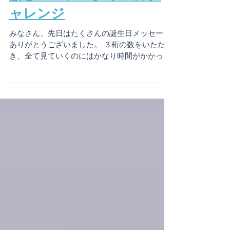
新しいヘアスタイルにチ
ャレンジ
みなさん、先日はたくさんの誕生日メッセージ
ありがとうございました。 ３桁の数をいただ
き、全て見ていくのにはかなり時間がかかって
しまいましたが、大切に一つ一つ見ましたよ。
世の中には、私が使ったことのない素敵な言葉
の表現がまだまだあるのだな、...