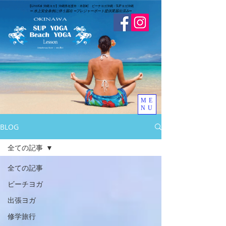
​【LinoKai 沖縄ヨガ】沖縄県名護市・本部町 ビーチヨガ沖縄・SUPヨガ沖縄
➖
水上安全条例に伴う届出 ➖
​プレジャーボート提供業届出済み
➖
ME
NU
BLOG
全ての記事
全ての記事
ビーチヨガ
出張ヨガ
修学旅行