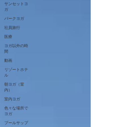
サンセットヨ
ガ
パークヨガ
社員旅行
医療
ヨガ以外の時
間
動画
リゾートホテ
ル
朝ヨガ（室
内）
室内ヨガ
色々な場所で
ヨガ
プールサップ