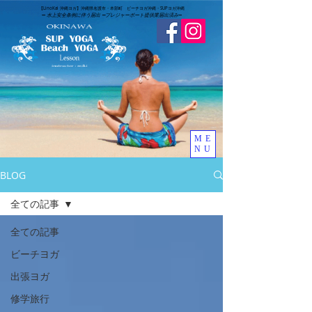
​【LinoKai 沖縄ヨガ】沖縄県名護市・本部町 ビーチヨガ沖縄・SUPヨガ沖縄
➖
水上安全条例に伴う届出 ➖
​プレジャーボート提供業届出済み
➖
ME
NU
BLOG
全ての記事
全ての記事
ビーチヨガ
出張ヨガ
修学旅行