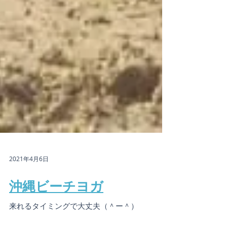
2021年4月6日
沖縄ビーチヨガ