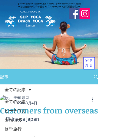
​【LinoKai 沖縄ヨガ】沖縄県名護市・本部町 ビーチヨガ沖縄・SUPヨガ沖縄
➖
水上安全条例に伴う届出 ➖
​プレジャーボート提供業届出済み
➖
ME
NU
記事
全ての記事
美樹 川口
全ての記事
2023年3月4日
Customers from overseas
ビーチヨガ
Okinawa Japan
出張ヨガ
修学旅行