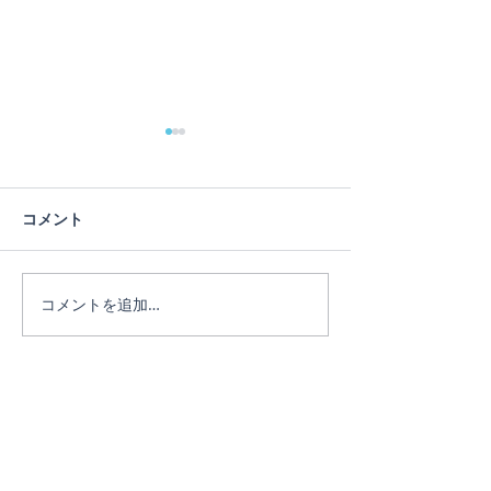
蓮の花
コメント
ヨガは人生のメ
コメントを追加…