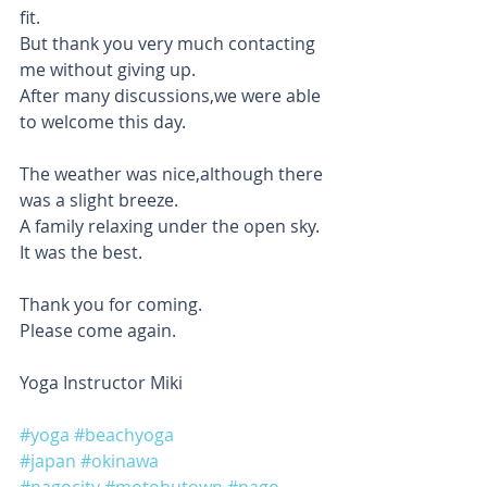
fit.
But thank you very much contacting 
me without giving up.
After many discussions,we were able 
to welcome this day.
The weather was nice,although there 
was a slight breeze.
A family relaxing under the open sky.
It was the best.
Thank you for coming.
Please come again.
Yoga Instructor Miki
#yoga
#beachyoga
#japan
#okinawa
#nagocity
#motobutown
#nago