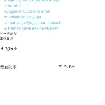
#motobu
#yogainstructormiki
#miki
#linokaiokinawayoga
#japanyoga
#yogajapan
#beach
#japanokinawa
#okinawajapan
ビーチヨガ
出張ヨガ
最新記事
すべて表示