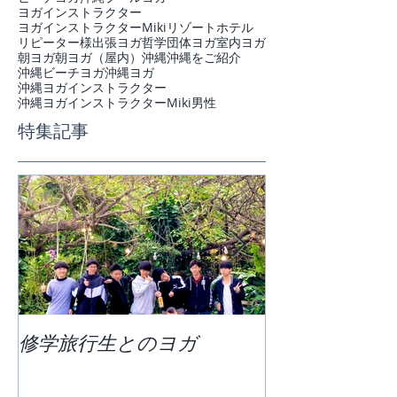
ヨガインストラクター
ヨガインストラクターMiki
リゾートホテル
リピーター様
出張ヨガ
哲学
団体ヨガ
室内ヨガ
朝ヨガ
朝ヨガ（屋内）
沖縄
沖縄をご紹介
沖縄ビーチヨガ
沖縄ヨガ
沖縄ヨガインストラクター
沖縄ヨガインストラクターMiki
男性
特集記事
修学旅行生とのヨガ
団体ビーチヨ