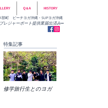
LLERY
Q＆A
HISTORY
市・本部町 ビーチヨガ沖縄・SUPヨガ沖縄
​プレジャーボート提供業届出済み
➖
特集記事
修学旅行生とのヨガ
団体ビーチヨガ