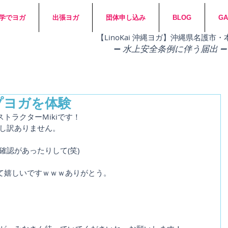
学でヨガ
出張ヨガ
団体申し込み
BLOG
GA
​【LinoKai 沖縄ヨガ】沖縄県名護
➖
水上安全条例に伴う届出 ➖
プヨガを体験
トラクターMikiです！
申し訳ありません。
確認があったりして(笑)
て嬉しいですｗｗｗありがとう。