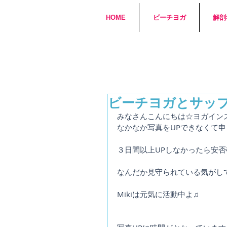
HOME
ビーチヨガ
解剖
ビーチヨガとサッ
みなさんこんにちは☆ヨガインス
なかなか写真をUPできなくて
３日間以上UPしなかったら安否
なんだか見守られている気がし
Mikiは元気に活動中よ♫