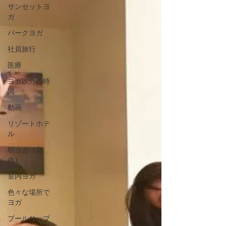
サンセットヨ
ガ
パークヨガ
社員旅行
医療
ヨガ以外の時
間
動画
リゾートホテ
ル
朝ヨガ（室
内）
室内ヨガ
色々な場所で
ヨガ
プールサップ