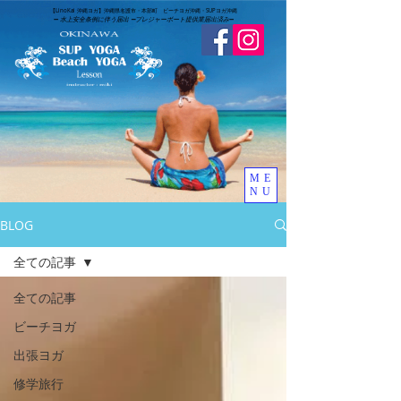
​【LinoKai 沖縄ヨガ】沖縄県名護市・本部町 ビーチヨガ沖縄・SUPヨガ沖縄
➖
水上安全条例に伴う届出 ➖
​プレジャーボート提供業届出済み
➖
ME
NU
BLOG
全ての記事
全ての記事
ビーチヨガ
出張ヨガ
修学旅行