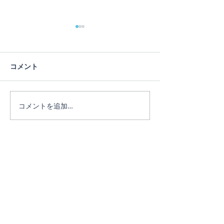
コメント
優雅さとは何か
コメントを追加…
ヨガインストラ
Miki