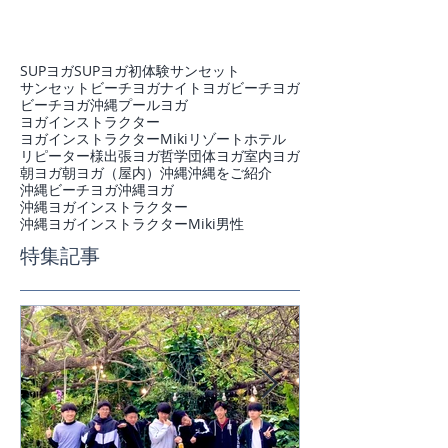
SUPヨガ
SUPヨガ初体験
サンセット
サンセットビーチヨガ
ナイトヨガ
ビーチヨガ
ビーチヨガ沖縄
プール
ヨガ
ヨガインストラクター
ヨガインストラクターMiki
リゾートホテル
リピーター様
出張ヨガ
哲学
団体ヨガ
室内ヨガ
朝ヨガ
朝ヨガ（屋内）
沖縄
沖縄をご紹介
沖縄ビーチヨガ
沖縄ヨガ
沖縄ヨガインストラクター
沖縄ヨガインストラクターMiki
男性
特集記事