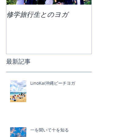
修学旅行生とのヨガ
団体ビーチヨ
最新記事
LinoKai沖縄ビーチヨガ
一を聞いて十を知る