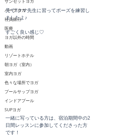
サンセットヨガ
見て‼️クマ先生に習ってポーズを練習し
パークヨガ
ましたよ♪
社員旅行
医療
すごく良い感じ♡
ヨガ以外の時間
動画
リゾートホテル
朝ヨガ（室内）
室内ヨガ
色々な場所でヨガ
プールサップヨガ
インドアプール
SUPヨガ
一緒に写っている方は、宿泊期間中の2
日間レッスンに参加してくださった方
です！