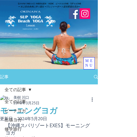
​【LinoKai 沖縄ヨガ】沖縄県名護市・本部町 ビーチヨガ沖縄・SUPヨガ沖縄
➖
水上安全条例に伴う届出 ➖
​プレジャーボート提供業届出済み
➖
ME
NU
記事
全ての記事
美樹 川口
全ての記事
2018年3月25日
モーニングヨガ
ビーチヨガ
更新日：
2024年5月20日
出張ヨガ
【沖縄スパリゾートEXES】モーニング
修学旅行
ヨガ