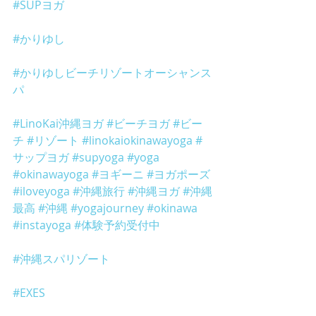
#SUPヨガ
#かりゆし
#かりゆしビーチリゾートオーシャンス
パ
#LinoKai沖縄ヨガ
#ビーチヨガ
#ビー
チ
#リゾート
#linokaiokinawayoga
#
サップヨガ
#supyoga
#yoga
#okinawayoga
#ヨギーニ
#ヨガポーズ
#iloveyoga
#沖縄旅行
#沖縄ヨガ
#沖縄
最高
#沖縄
#yogajourney
#okinawa
#instayoga
#体験予約受付中
#沖縄スパリゾート
#EXES