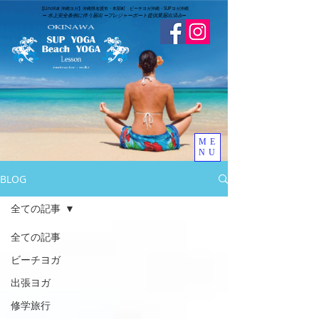
​【LinoKai 沖縄ヨガ】沖縄県名護市・本部町 ビーチヨガ沖縄・SUPヨガ沖縄
➖
水上安全条例に伴う届出 ➖
​プレジャーボート提供業届出済み
➖
ME
NU
BLOG
全ての記事
全ての記事
ビーチヨガ
出張ヨガ
修学旅行