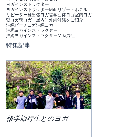
ヨガインストラクター
ヨガインストラクターMiki
リゾートホテル
リピーター様
出張ヨガ
哲学
団体ヨガ
室内ヨガ
朝ヨガ
朝ヨガ（屋内）
沖縄
沖縄をご紹介
沖縄ビーチヨガ
沖縄ヨガ
沖縄ヨガインストラクター
沖縄ヨガインストラクターMiki
男性
特集記事
修学旅行生とのヨガ
団体ビーチヨ