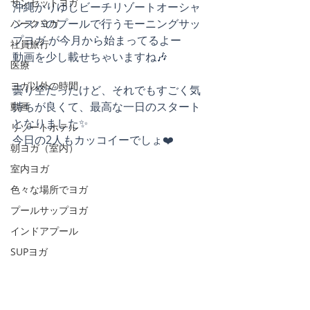
サンセットヨガ
沖縄かりゆしビーチリゾートオーシャ
ンスパのプールで行うモーニングサッ
パークヨガ
プヨガ が今月から始まってるよー
社員旅行
動画を少し載せちゃいますね🎶
医療
ヨガ以外の時間
曇り空だったけど、それでもすごく気
持ちが良くて、最高な一日のスタート
動画
となりました✨
リゾートホテル
今日の2人もカッコイーでしょ❤️
朝ヨガ（室内）
室内ヨガ
色々な場所でヨガ
プールサップヨガ
インドアプール
SUPヨガ