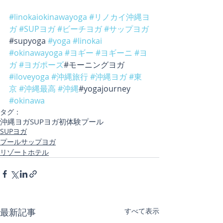
#linokaiokinawayoga
#リノカイ沖縄ヨ
ガ
#SUPヨガ
#ビーチヨガ
#サップヨガ
#supyoga 
#yoga
#linokai
#okinawayoga
#ヨギー
#ヨギーニ
#ヨ
ガ
#ヨガポーズ
#モーニングヨガ 
#iloveyoga
#沖縄旅行
#沖縄ヨガ
#東
京
#沖縄最高
#沖縄
#yogajourney 
#okinawa
タグ：
沖縄ヨガ
SUPヨガ初体験
プール
SUPヨガ
プールサップヨガ
リゾートホテル
最新記事
すべて表示