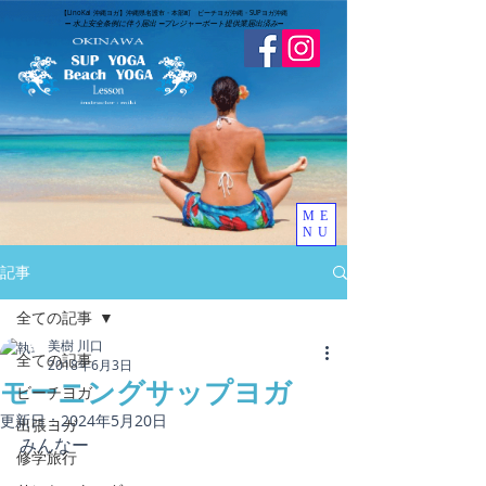
​【LinoKai 沖縄ヨガ】沖縄県名護市・本部町 ビーチヨガ沖縄・SUPヨガ沖縄
➖
水上安全条例に伴う届出 ➖
​プレジャーボート提供業届出済み
➖
ME
NU
記事
全ての記事
美樹 川口
全ての記事
2018年6月3日
モーニングサップヨガ
ビーチヨガ
更新日：
2024年5月20日
出張ヨガ
みんなー
修学旅行