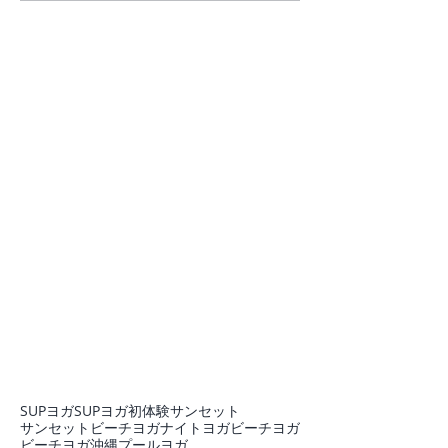
Miki
丈夫！
SUPヨガ
SUPヨガ初体験
サンセット
サンセットビーチヨガ
ナイトヨガ
ビーチヨガ
ビーチヨガ沖縄
プール
ヨガ