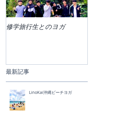
修学旅行生とのヨガ
団体ビーチヨ
最新記事
LinoKai沖縄ビーチヨガ