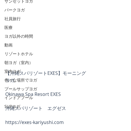
サンセットヨガ
パークヨガ
社員旅行
医療
ヨガ以外の時間
動画
リゾートホテル
朝ヨガ（室内）
室内ヨガ
【沖縄スパリゾートEXES】モーニング
ヨガ
色々な場所でヨガ
プールサップヨガ
Okinawa Spa Resort EXES
インドアプール
SUPヨガ
沖縄スパリゾート　エグゼス
https://exes-kariyushi.com