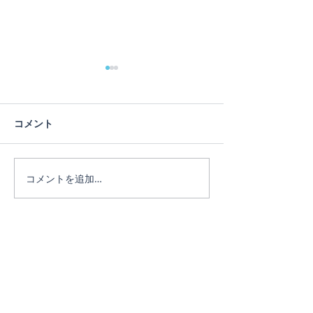
コメント
優雅さとは何か
コメントを追加…
ヨガインストラ
Miki