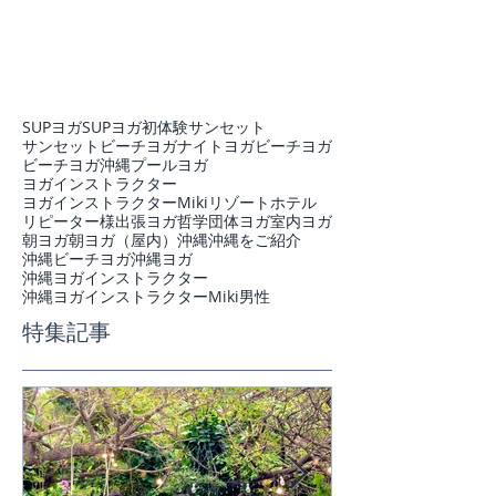
SUPヨガ
SUPヨガ初体験
サンセット
サンセットビーチヨガ
ナイトヨガ
ビーチヨガ
ビーチヨガ沖縄
プール
ヨガ
ヨガインストラクター
ヨガインストラクターMiki
リゾートホテル
リピーター様
出張ヨガ
哲学
団体ヨガ
室内ヨガ
朝ヨガ
朝ヨガ（屋内）
沖縄
沖縄をご紹介
沖縄ビーチヨガ
沖縄ヨガ
沖縄ヨガインストラクター
沖縄ヨガインストラクターMiki
男性
特集記事