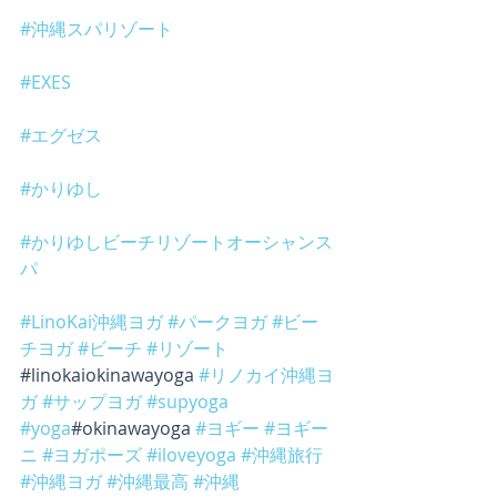
#沖縄スパリゾート
#EXES
#エグゼス
#かりゆし
#かりゆしビーチリゾートオーシャンス
パ
#LinoKai沖縄ヨガ
#パークヨガ
#ビー
チヨガ
#ビーチ
#リゾート
#linokaiokinawayoga 
#リノカイ沖縄ヨ
ガ
#サップヨガ
#supyoga
#yoga
#okinawayoga 
#ヨギー
#ヨギー
ニ
#ヨガポーズ
#iloveyoga
#沖縄旅行
#沖縄ヨガ
#沖縄最高
#沖縄