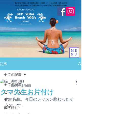
​【LinoKai 沖縄ヨガ】沖縄県名護市・本部町 ビーチヨガ沖縄・SUPヨガ沖縄
➖
水上安全条例に伴う届出 ➖
​プレジャーボート提供業届出済み
➖
ME
NU
記事
全ての記事
美樹 川口
全ての記事
2018年5月6日
クマ先生お片付け
ビーチヨガ
クマ先生、今日のレッスン終わったそ
出張ヨガ
うでーす！
修学旅行