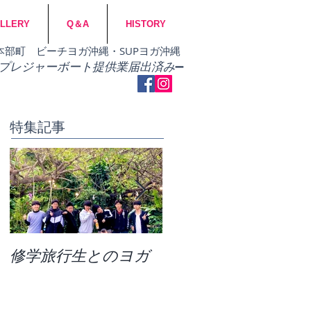
LLERY
Q＆A
HISTORY
市・本部町 ビーチヨガ沖縄・SUPヨガ沖縄
​プレジャーボート提供業届出済み
➖
特集記事
修学旅行生とのヨガ
団体ビーチヨガ