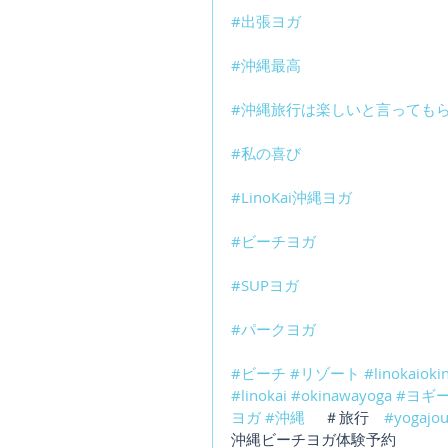
#出張ヨガ
#沖縄最高
#沖縄旅行は楽しいと言っても
#私の喜び
#LinoKai沖縄ヨガ
#ビーチヨガ
#SUPヨガ
#パークヨガ
#ビーチ
#リゾート
#linokaiok
#linokai
#okinawayoga
#ヨギ
ヨガ
#沖縄
 　＃旅行　
#yogajou
沖縄ビーチヨガ体験予約