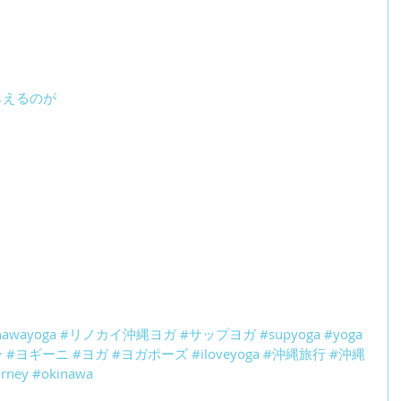
らえるのが
inawayoga
#リノカイ沖縄ヨガ
#サップヨガ
#supyoga
#yoga
ー
#ヨギーニ
#ヨガ
#ヨガポーズ
#iloveyoga
#沖縄旅行
#沖縄
rney
#okinawa