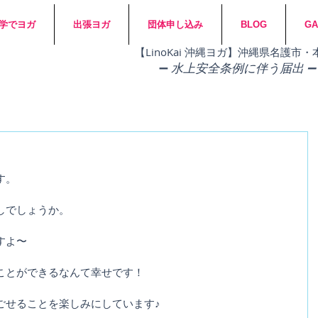
学でヨガ
出張ヨガ
団体申し込み
BLOG
GA
​【LinoKai 沖縄ヨガ】沖縄県名護
➖
水上安全条例に伴う届出 ➖
す。
しでしょうか。
すよ〜
ことができるなんて幸せです！
ごせることを楽しみにしています♪