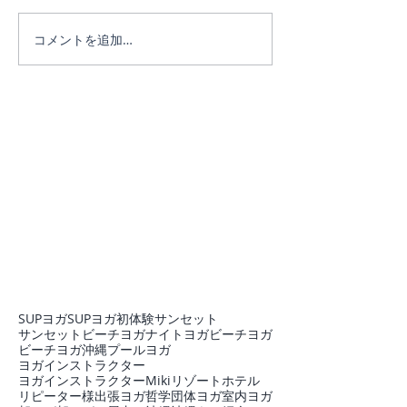
コメントを追加…
リピーターのEちゃん♪3日
リピーターのE
間たっぷり遊びました。
♪
SUPヨガ
SUPヨガ初体験
サンセット
サンセットビーチヨガ
ナイトヨガ
ビーチヨガ
ビーチヨガ沖縄
プール
ヨガ
ヨガインストラクター
ヨガインストラクターMiki
リゾートホテル
リピーター様
出張ヨガ
哲学
団体ヨガ
室内ヨガ