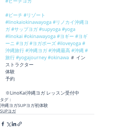
#ビーチヨガ
#ビーチ
#リゾート
#linokaiokinawayoga
#リノカイ沖縄ヨ
ガ
#サップヨガ
#supyoga
#yoga
#linokai
#okinawayoga
#ヨギー
#ヨギ
ーニ
#ヨガ
#ヨガポーズ
#iloveyoga
#
沖縄旅行
#沖縄ヨガ
#沖縄最高
#沖縄
#
旅行
#yogajourney
#okinawa
 ＃ イン
ストラクター
体験
予約
※LinoKai沖縄ヨガ レッスン受付中
タグ：
沖縄ヨガ
SUPヨガ初体験
SUPヨガ