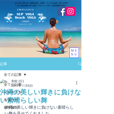
​【LinoKai 沖縄ヨガ】沖縄県名護市・本部町 ビーチヨガ沖縄・SUPヨガ沖縄
➖
水上安全条例に伴う届出 ➖
​プレジャーボート提供業届出済み
➖
ME
NU
記事
全ての記事
美樹 川口
全ての記事
2017年11月8日
沖縄の美しい輝きに負けな
ビーチヨガ
い素晴らしい舞
出張ヨガ
沖縄の美しい輝きに負けない素晴らし
修学旅行
い舞を見せてくれました。