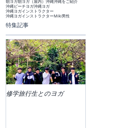
朝ヨガ
朝ヨガ（屋内）
沖縄
沖縄をご紹介
沖縄ビーチヨガ
沖縄ヨガ
沖縄ヨガインストラクター
沖縄ヨガインストラクターMiki
男性
特集記事
修学旅行生とのヨガ
団体ビーチヨ