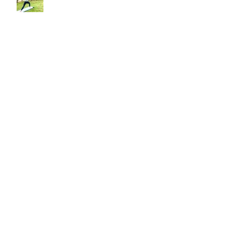
修学旅行生とヨガ （前乗りしま
した。）
ビーチヨガで身体をほぐす
解剖学・脳科学でヨガ（医療従事
者）