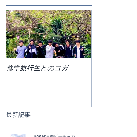
修学旅行生とのヨガ
団体ビーチヨ
最新記事
LinoKai沖縄ビーチヨガ