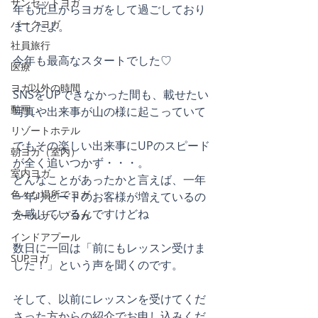
サンセットヨガ
年も元旦からヨガをして過ごしており
パークヨガ
ましたよ。
社員旅行
今年も最高なスタートでした♡
医療
ヨガ以外の時間
SNSをUPできなかった間も、載せたい
動画
写真や出来事が山の様に起こっていて
リゾートホテル
でもその楽しい出来事にUPのスピード
朝ヨガ（室内）
が全く追いつかず・・・。
室内ヨガ
どんなことがあったかと言えば、一年
色々な場所でヨガ
一年リピートのお客様が増えているの
を感じているんですけどね
プールサップヨガ
インドアプール
数日に一回は「前にもレッスン受けま
SUPヨガ
した！」という声を聞くのです。
そして、以前にレッスンを受けてくだ
さった方からの紹介でお申し込みくだ