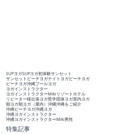
SUPヨガ
SUPヨガ初体験
サンセット
サンセットビーチヨガ
ナイトヨガ
ビーチヨガ
ビーチヨガ沖縄
プール
ヨガ
ヨガインストラクター
ヨガインストラクターMiki
リゾートホテル
リピーター様
出張ヨガ
哲学
団体ヨガ
室内ヨガ
朝ヨガ
朝ヨガ（屋内）
沖縄
沖縄をご紹介
沖縄ビーチヨガ
沖縄ヨガ
沖縄ヨガインストラクター
沖縄ヨガインストラクターMiki
男性
特集記事