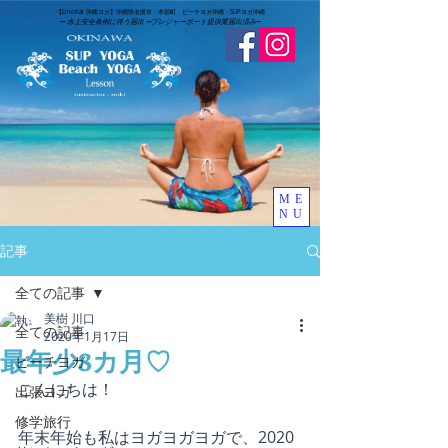
​【LinoKai 沖縄ヨガ】沖縄県名護市・本部町 ビーチヨガ沖縄・SUPヨガ沖縄
➖
水上安全条例に伴う届出 ➖
​プレジャーボート提供業届出済み
➖
ME
NU
記事
全ての記事
美樹 川口
全ての記事
2020年1月17日
最年少8カ月♡
ビーチヨガ
こんにちは！
出張ヨガ
修学旅行
年末年始も私はヨガヨガヨガで、2020