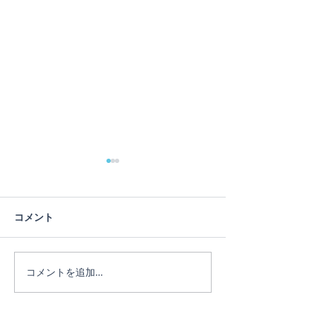
蓮の花
コメント
ヨガは人生のメ
コメントを追加…