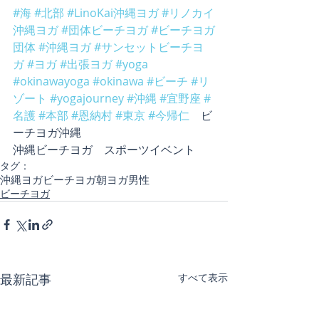
#海
#北部
#LinoKai沖縄ヨガ
#リノカイ
沖縄ヨガ
#団体ビーチヨガ
#ビーチヨガ
団体
#沖縄ヨガ
#サンセットビーチヨ
ガ
#ヨガ
#出張ヨガ
#yoga
#okinawayoga
#okinawa
#ビーチ
#リ
ゾート
#yogajourney
#沖縄
#宜野座
#
名護
#本部
#恩納村
#東京
#今帰仁
　ビ
ーチヨガ沖縄
沖縄ビーチヨガ　スポーツイベント
タグ：
沖縄ヨガ
ビーチヨガ
朝ヨガ
男性
ビーチヨガ
最新記事
すべて表示