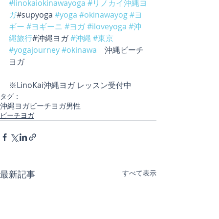
#linokaiokinawayoga
#リノカイ沖縄ヨ
ガ
#supyoga 
#yoga
#okinawayog
#ヨ
ギー
#ヨギーニ
#ヨガ
#iloveyoga
#沖
縄旅行
#沖縄ヨガ 
#沖縄
#東京
#yogajourney
#okinawa
　沖縄ビーチ
ヨガ
※LinoKai沖縄ヨガ レッスン受付中
タグ：
沖縄ヨガ
ビーチヨガ
男性
ビーチヨガ
最新記事
すべて表示