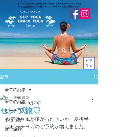
​【LinoKai 沖縄ヨガ】沖縄県名護市・本部町 ビーチヨガ沖縄・SUPヨガ沖縄
➖
水上安全条例に伴う届出 ➖
​プレジャーボート提供業届出済み
➖
ME
NU
記事
全ての記事
美樹 川口
全ての記事
2018年10月23日
セレブ旅♡
ビーチヨガ
今年は台風が多かったせいか、夏後半
出張ヨガ
はビーチヨガのご予約が増えました。
修学旅行