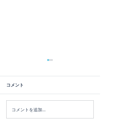
蓮の花
コメント
ヨガは人生のメ
コメントを追加…