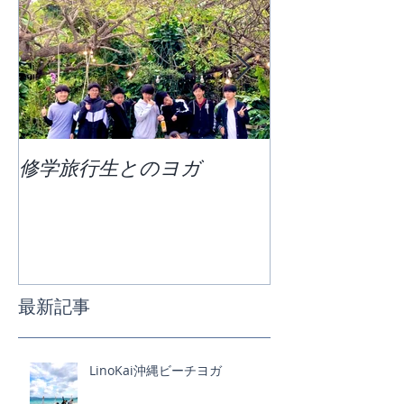
修学旅行生とのヨガ
団体ビーチヨ
最新記事
LinoKai沖縄ビーチヨガ