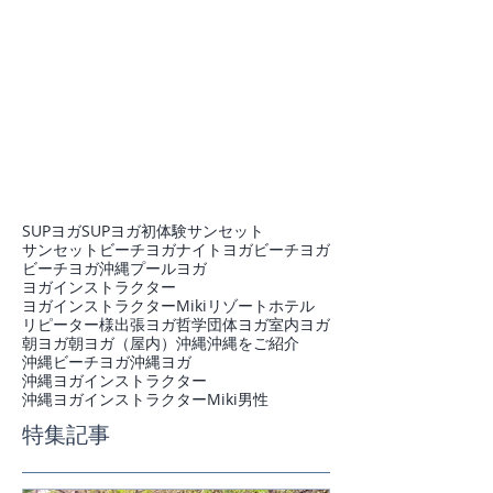
SUPヨガ
SUPヨガ初体験
サンセット
サンセットビーチヨガ
ナイトヨガ
ビーチヨガ
ビーチヨガ沖縄
プール
ヨガ
ヨガインストラクター
ヨガインストラクターMiki
リゾートホテル
リピーター様
出張ヨガ
哲学
団体ヨガ
室内ヨガ
朝ヨガ
朝ヨガ（屋内）
沖縄
沖縄をご紹介
沖縄ビーチヨガ
沖縄ヨガ
沖縄ヨガインストラクター
沖縄ヨガインストラクターMiki
男性
特集記事