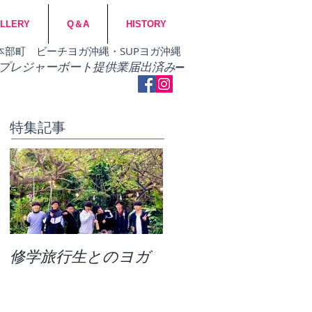
LLERY
Q＆A
HISTORY
市・本部町 ビーチヨガ沖縄・SUPヨガ沖縄
​プレジャーボート提供業届出済み
➖
特集記事
修学旅行生とのヨガ
団体ビーチヨガ