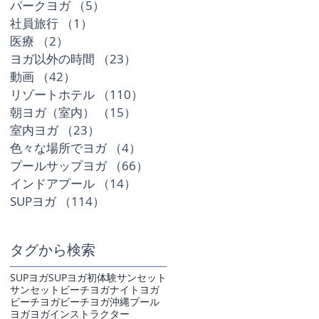
パークヨガ
（5）
5件の記事
社員旅行
（1）
1件の記事
医療
（2）
2件の記事
ヨガ以外の時間
（23）
23件の記事
動画
（42）
42件の記事
リゾートホテル
（110）
110件の記事
朝ヨガ（室内）
（15）
15件の記事
室内ヨガ
（23）
23件の記事
色々な場所でヨガ
（4）
4件の記事
プールサップヨガ
（66）
66件の記事
インドアプール
（14）
14件の記事
SUPヨガ
（114）
114件の記事
タグから検索
SUPヨガ
SUPヨガ初体験
サンセット
サンセットビーチヨガ
ナイトヨガ
ビーチヨガ
ビーチヨガ沖縄
プール
ヨガ
ヨガインストラクター