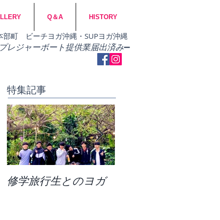
LLERY
Q＆A
HISTORY
市・本部町 ビーチヨガ沖縄・SUPヨガ沖縄
​プレジャーボート提供業届出済み
➖
特集記事
修学旅行生とのヨガ
団体ビーチヨガ