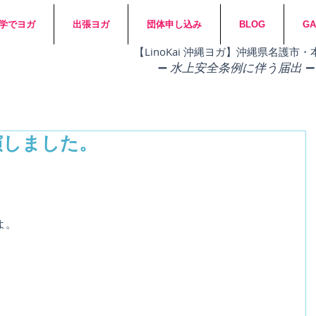
学でヨガ
出張ヨガ
団体申し込み
BLOG
GA
​【LinoKai 沖縄ヨガ】沖縄県名護
➖
水上安全条例に伴う届出 ➖
演しました。
よ。