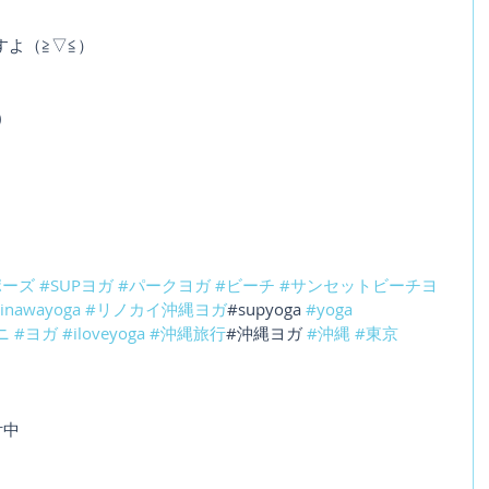
よ（≧▽≦）
)
ポーズ
#SUPヨガ
#パークヨガ
#ビーチ
#サンセットビーチヨ
kinawayoga
#リノカイ沖縄ヨガ
#supyoga 
#yoga
ニ
#ヨガ
#iloveyoga
#沖縄旅行
#沖縄ヨガ 
#沖縄
#東京
付中