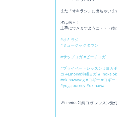
また「オキラジ」に出ちゃいます
次は来月！
上手にできますように・・・(笑
#オキラジ
#ミュージックタウン
#サップヨガ
#ビーチヨガ
#プライベートレッスン
#ヨガ
ガ
#LinoKai沖縄ヨガ
#linokaio
#okinawayog
#ヨギー
#ヨギー
#yogajourney
#okinawa
※LinoKai沖縄ヨガ レッスン受