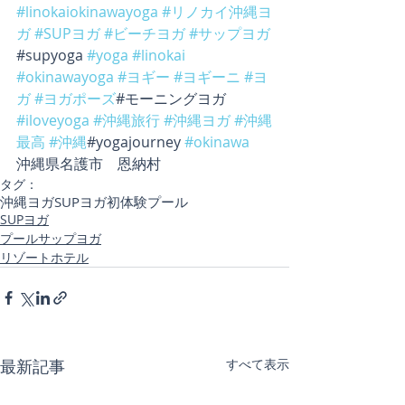
#linokaiokinawayoga
#リノカイ沖縄ヨ
ガ
#SUPヨガ
#ビーチヨガ
#サップヨガ
#supyoga 
#yoga
#linokai
#okinawayoga
#ヨギー
#ヨギーニ
#ヨ
ガ
#ヨガポーズ
#モーニングヨガ 
#iloveyoga
#沖縄旅行
#沖縄ヨガ
#沖縄
最高
#沖縄
#yogajourney 
#okinawa
沖縄県名護市　恩納村
タグ：
沖縄ヨガ
SUPヨガ初体験
プール
SUPヨガ
プールサップヨガ
リゾートホテル
最新記事
すべて表示