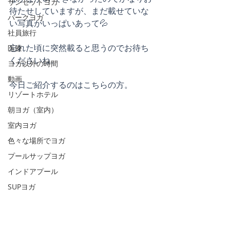
サンセットヨガ
待たせしていますが、まだ載せていな
パークヨガ
い写真がいっぱいあって💦
社員旅行
忘れた頃に突然載ると思うのでお待ち
医療
くださいね。
ヨガ以外の時間
動画
今日ご紹介するのはこちらの方。
リゾートホテル
朝ヨガ（室内）
室内ヨガ
色々な場所でヨガ
プールサップヨガ
インドアプール
SUPヨガ