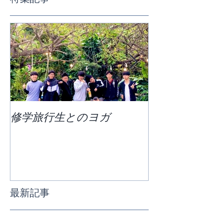
修学旅行生とのヨガ
団体ビーチヨ
最新記事