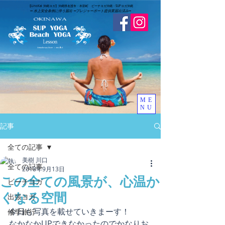
​【LinoKai 沖縄ヨガ】沖縄県名護市・本部町 ビーチヨガ沖縄・SUPヨガ沖縄
➖
水上安全条例に伴う届出 ➖
​プレジャーボート提供業届出済み
➖
ME
NU
記事
全ての記事
美樹 川口
全ての記事
2018年9月13日
この全ての風景が、心温か
ビーチヨガ
くなる空間
出張ヨガ
今日も写真を載せていきまーす！
修学旅行
なかなかUPできなかったのでかなりお