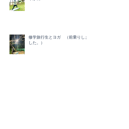
修学旅行生とヨガ （前乗りしま
した。）
ビーチヨガで身体をほぐす
解剖学・脳科学でヨガ（医療従事
者）