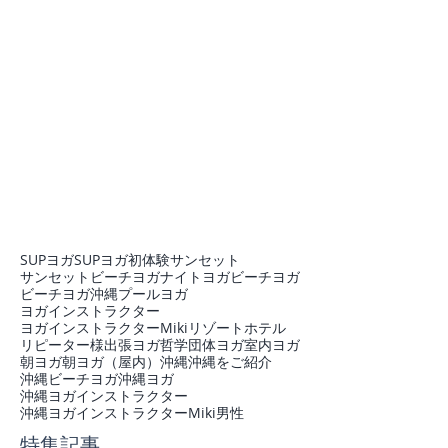
SUPヨガ
SUPヨガ初体験
サンセット
サンセットビーチヨガ
ナイトヨガ
ビーチヨガ
ビーチヨガ沖縄
プール
ヨガ
ヨガインストラクター
ヨガインストラクターMiki
リゾートホテル
リピーター様
出張ヨガ
哲学
団体ヨガ
室内ヨガ
朝ヨガ
朝ヨガ（屋内）
沖縄
沖縄をご紹介
沖縄ビーチヨガ
沖縄ヨガ
沖縄ヨガインストラクター
沖縄ヨガインストラクターMiki
男性
特集記事