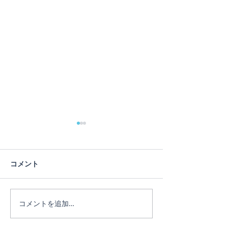
コメント
コメントを追加…
ヨガインストラクター
ヨガ経験が少な
Miki
丈夫！