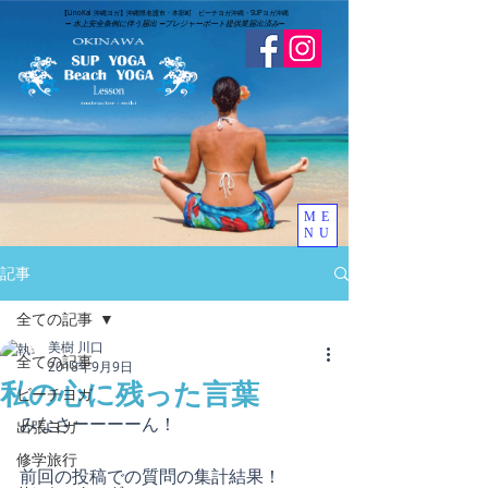
​【LinoKai 沖縄ヨガ】沖縄県名護市・本部町 ビーチヨガ沖縄・SUPヨガ沖縄
➖
水上安全条例に伴う届出 ➖
​プレジャーボート提供業届出済み
➖
ME
NU
記事
全ての記事
美樹 川口
全ての記事
2018年9月9日
私の心に残った言葉
ビーチヨガ
みなさーーーーん！
出張ヨガ
修学旅行
前回の投稿での質問の集計結果！