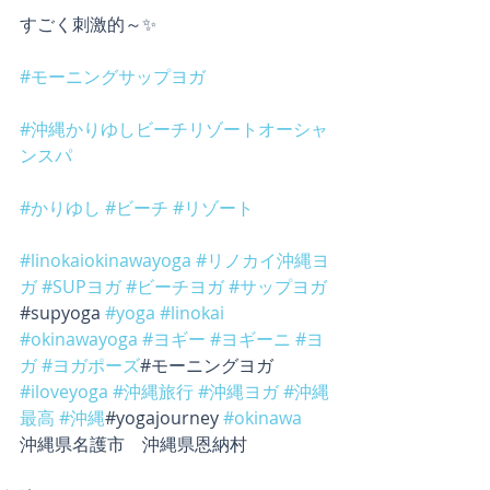
すごく刺激的～✨
#モーニングサップヨガ
#沖縄かりゆしビーチリゾートオーシャ
ンスパ
#かりゆし
#ビーチ
#リゾート
#linokaiokinawayoga
#リノカイ沖縄ヨ
ガ
#SUPヨガ
#ビーチヨガ
#サップヨガ
#supyoga 
#yoga
#linokai
#okinawayoga
#ヨギー
#ヨギーニ
#ヨ
ガ
#ヨガポーズ
#モーニングヨガ 
#iloveyoga
#沖縄旅行
#沖縄ヨガ
#沖縄
最高
#沖縄
#yogajourney 
#okinawa
沖縄県名護市　沖縄県恩納村