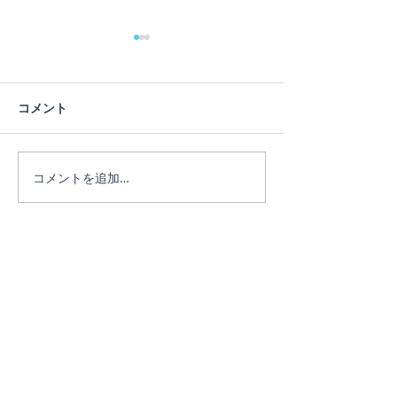
コメント
コメントを追加…
ヨガインストラクター
ヨガ経験が少な
Miki
丈夫！