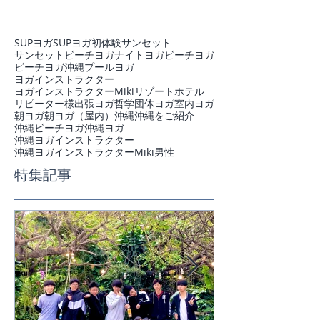
SUPヨガ
SUPヨガ初体験
サンセット
サンセットビーチヨガ
ナイトヨガ
ビーチヨガ
ビーチヨガ沖縄
プール
ヨガ
ヨガインストラクター
ヨガインストラクターMiki
リゾートホテル
リピーター様
出張ヨガ
哲学
団体ヨガ
室内ヨガ
朝ヨガ
朝ヨガ（屋内）
沖縄
沖縄をご紹介
沖縄ビーチヨガ
沖縄ヨガ
沖縄ヨガインストラクター
沖縄ヨガインストラクターMiki
男性
特集記事