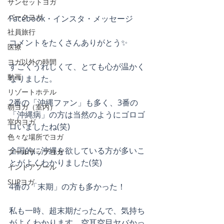
サンセットヨガ
パークヨガ
Facebook・インスタ・メッセージ
社員旅行
コメントをたくさんありがとう✨
医療
ヨガ以外の時間
すごくうれしくて、とても心が温かく
動画
なりました。
リゾートホテル
2番の「沖縄ファン」も多く、3番の
朝ヨガ（室内）
「沖縄病」の方は当然のようにゴロゴ
室内ヨガ
ロいましたね(笑)
色々な場所でヨガ
全国的に沖縄を欲している方が多いこ
プールサップヨガ
とがよくわかりました(笑)
インドアプール
SUPヨガ
4番の「末期」の方も多かった！
私も一時、超末期だったんで、気持ち
がよくわかります。空耳空目ヤバかっ