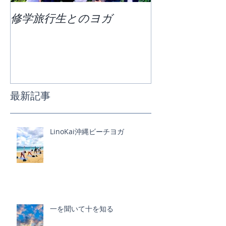
修学旅行生とのヨガ
団体ビーチヨ
最新記事
LinoKai沖縄ビーチヨガ
一を聞いて十を知る