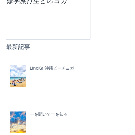
修学旅行生とのヨガ
団体ビーチヨ
最新記事
LinoKai沖縄ビーチヨガ
一を聞いて十を知る