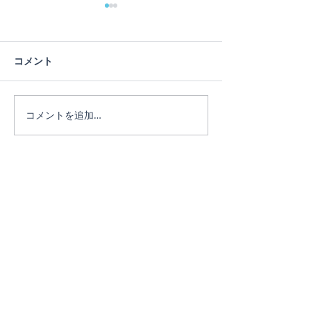
コメント
コメントを追加…
リピーターのEちゃん♪3日
リピーターのE
間たっぷり遊びました。
♪