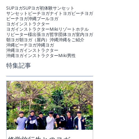
SUPヨガ
SUPヨガ初体験
サンセット
サンセットビーチヨガ
ナイトヨガ
ビーチヨガ
ビーチヨガ沖縄
プール
ヨガ
ヨガインストラクター
ヨガインストラクターMiki
リゾートホテル
リピーター様
出張ヨガ
哲学
団体ヨガ
室内ヨガ
朝ヨガ
朝ヨガ（屋内）
沖縄
沖縄をご紹介
沖縄ビーチヨガ
沖縄ヨガ
沖縄ヨガインストラクター
沖縄ヨガインストラクターMiki
男性
特集記事