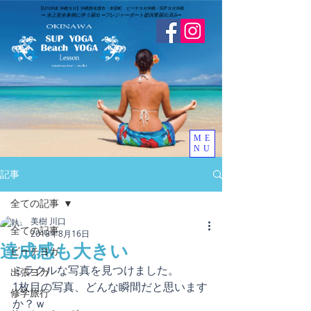
​【LinoKai 沖縄ヨガ】沖縄県名護市・本部町 ビーチヨガ沖縄・SUPヨガ沖縄
➖
水上安全条例に伴う届出 ➖
​プレジャーボート提供業届出済み
➖
ME
NU
記事
全ての記事
美樹 川口
全ての記事
2018年8月16日
達成感も大きい
ビーチヨガ
ミラクルな写真を見つけました。
出張ヨガ
1枚目の写真、どんな瞬間だと思います
修学旅行
か？ｗ