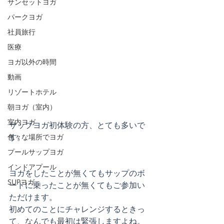
サンセットヨガ
パークヨガ
社員旅行
医療
ヨガ以外の時間
動画
リゾートホテル
朝ヨガ（室内）
室内ヨガ
サップヨガ初体験の方、とても多いで
す。
色々な場所でヨガ
プールサップヨガ
インドアプール
ヨガをしたことが無くてもサップのボ
SUPヨガ
ードに乗ったことが無くてもご参加い
ただけます。
初めてのことにチャレンジするときっ
て、なんでも最初は緊張しますよね。