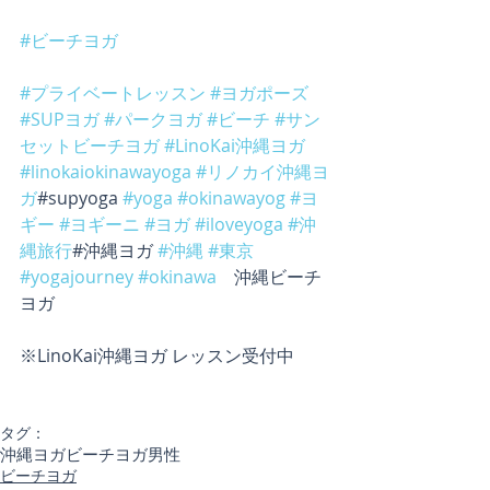
#ビーチヨガ
#プライベートレッスン
#ヨガポーズ
#SUPヨガ
#パークヨガ
#ビーチ
#サン
セットビーチヨガ
#LinoKai沖縄ヨガ
#linokaiokinawayoga
#リノカイ沖縄ヨ
ガ
#supyoga 
#yoga
#okinawayog
#ヨ
ギー
#ヨギーニ
#ヨガ
#iloveyoga
#沖
縄旅行
#沖縄ヨガ 
#沖縄
#東京
#yogajourney
#okinawa
　沖縄ビーチ
ヨガ
※LinoKai沖縄ヨガ レッスン受付中
タグ：
沖縄ヨガ
ビーチヨガ
男性
ビーチヨガ