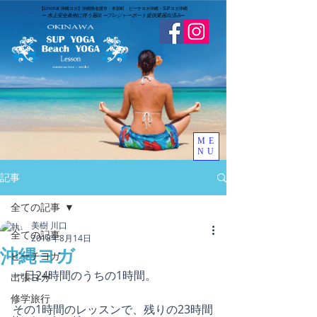
​【LinoKai 沖縄ヨガ】沖縄県名護市・本部町 ビーチヨガ沖縄・SUPヨガ沖縄
➖
水上安全条例に伴う届出 ➖
​プレジャーボート提供業届出済み
➖
ME
NU
記事
全ての記事
美樹 川口
全ての記事
2018年8月14日
沖縄ヨガ
ビーチヨガ
一日24時間のうちの1時間。
出張ヨガ
修学旅行
その1時間のレッスンで、残りの23時間