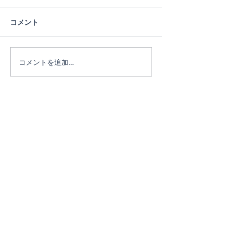
蓮の花
コメント
ヨガは人生のメ
コメントを追加…