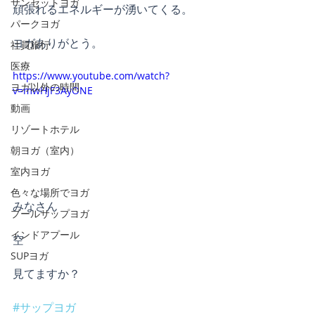
サンセットヨガ
頑張れるエネルギーが湧いてくる。
パークヨガ
ヨガありがとう。
社員旅行
医療
https://www.youtube.com/watch?
ヨガ以外の時間
v=mwHjF3AyONE
動画
リゾートホテル
朝ヨガ（室内）
室内ヨガ
色々な場所でヨガ
みなさん
プールサップヨガ
インドアプール
空
SUPヨガ
見てますか？
#サップヨガ