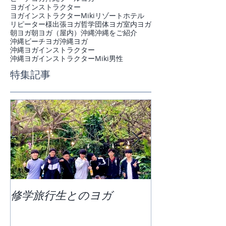
ヨガインストラクター
ヨガインストラクターMiki
リゾートホテル
リピーター様
出張ヨガ
哲学
団体ヨガ
室内ヨガ
朝ヨガ
朝ヨガ（屋内）
沖縄
沖縄をご紹介
沖縄ビーチヨガ
沖縄ヨガ
沖縄ヨガインストラクター
沖縄ヨガインストラクターMiki
男性
特集記事
修学旅行生とのヨガ
団体ビーチヨ