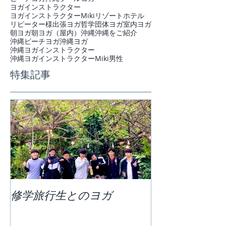
ヨガインストラクター
ヨガインストラクターMiki
リゾートホテル
リピーター様
出張ヨガ
哲学
団体ヨガ
室内ヨガ
朝ヨガ
朝ヨガ（屋内）
沖縄
沖縄をご紹介
沖縄ビーチヨガ
沖縄ヨガ
沖縄ヨガインストラクター
沖縄ヨガインストラクターMiki
男性
特集記事
修学旅行生とのヨガ
団体ビーチヨ