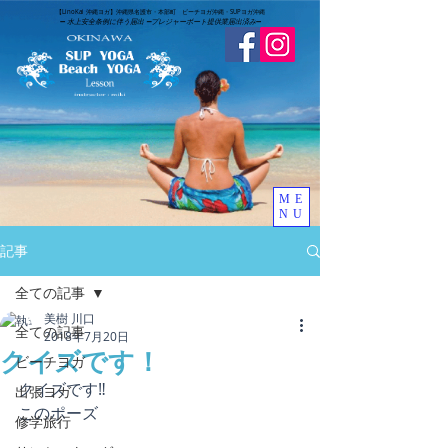
​【LinoKai 沖縄ヨガ】沖縄県名護市・本部町 ビーチヨガ沖縄・SUPヨガ沖縄
➖
水上安全条例に伴う届出 ➖
​プレジャーボート提供業届出済み
➖
ME
NU
記事
全ての記事
美樹 川口
全ての記事
2018年7月20日
クイズです！
ビーチヨガ
クイズです‼️
出張ヨガ
このポーズ
修学旅行