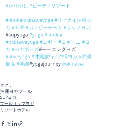
#かりゆし
#ビーチ
#リゾート
#linokaiokinawayoga
#リノカイ沖縄ヨ
ガ
#SUPヨガ
#ビーチヨガ
#サップヨガ
#supyoga 
#yoga
#linokai
#okinawayoga
#ヨギー
#ヨギーニ
#ヨ
ガ
#ヨガポーズ
#モーニングヨガ 
#iloveyoga
#沖縄旅行
#沖縄ヨガ
#沖縄
最高
#沖縄
#yogajourney 
#okinawa
タグ：
沖縄ヨガ
プール
SUPヨガ
プールサップヨガ
リゾートホテル