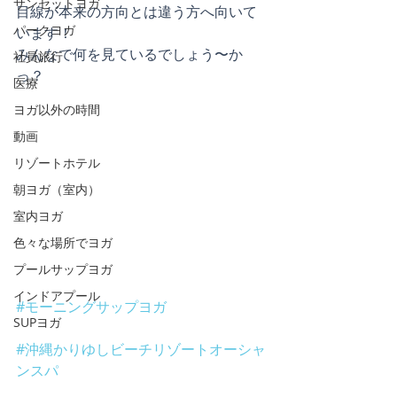
サンセットヨガ
目線が本来の方向とは違う方へ向いて
パークヨガ
います！
みんなで何を見ているでしょう〜か
社員旅行
っ？
医療
ヨガ以外の時間
動画
リゾートホテル
朝ヨガ（室内）
室内ヨガ
色々な場所でヨガ
プールサップヨガ
インドアプール
#モーニングサップヨガ
SUPヨガ
#沖縄かりゆしビーチリゾートオーシャ
ンスパ