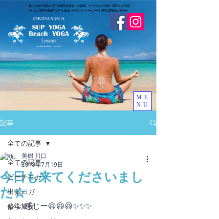
​【LinoKai 沖縄ヨガ】沖縄県名護市・本部町 ビーチヨガ沖縄・SUPヨガ沖縄
➖
水上安全条例に伴う届出 ➖
​プレジャーボート提供業届出済み
➖
ME
NU
記事
全ての記事
美樹 川口
全ての記事
2018年7月19日
今日も来てくださいまし
ビーチヨガ
た☆
出張ヨガ
いい感じー😆😆😆✨✨✨
修学旅行