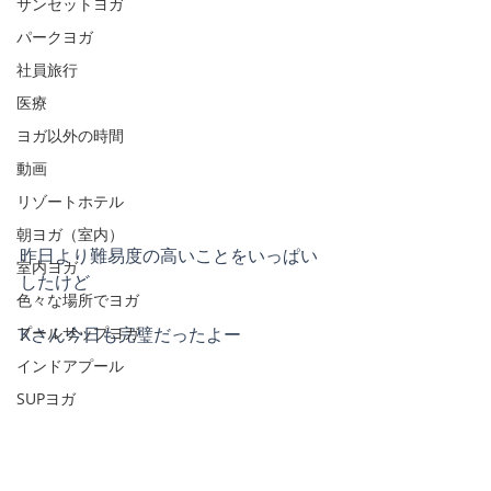
サンセットヨガ
パークヨガ
社員旅行
医療
ヨガ以外の時間
動画
リゾートホテル
朝ヨガ（室内）
昨日より難易度の高いことをいっぱい
室内ヨガ
したけど
色々な場所でヨガ
プールサップヨガ
Kさん今日も完璧だったよー
インドアプール
SUPヨガ