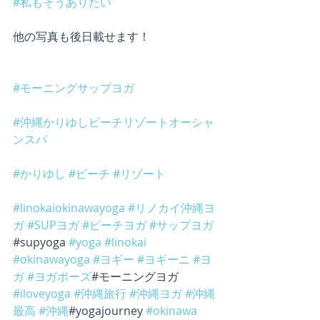
#私もそうありたい
他の写真も後日載せます！
#モーニングサップヨガ
#沖縄かりゆしビーチリゾートオーシャ
ンスパ
#かりゆし
#ビーチ
#リゾート
#linokaiokinawayoga
#リノカイ沖縄ヨ
ガ
#SUPヨガ
#ビーチヨガ
#サップヨガ
#supyoga 
#yoga
#linokai
#okinawayoga
#ヨギー
#ヨギーニ
#ヨ
ガ
#ヨガポーズ
#モーニングヨガ 
#iloveyoga
#沖縄旅行
#沖縄ヨガ
#沖縄
最高
#沖縄
#yogajourney 
#okinawa