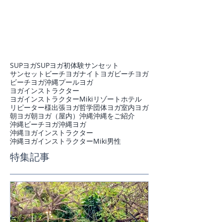
SUPヨガ
SUPヨガ初体験
サンセット
サンセットビーチヨガ
ナイトヨガ
ビーチヨガ
ビーチヨガ沖縄
プール
ヨガ
ヨガインストラクター
ヨガインストラクターMiki
リゾートホテル
リピーター様
出張ヨガ
哲学
団体ヨガ
室内ヨガ
朝ヨガ
朝ヨガ（屋内）
沖縄
沖縄をご紹介
沖縄ビーチヨガ
沖縄ヨガ
沖縄ヨガインストラクター
沖縄ヨガインストラクターMiki
男性
特集記事