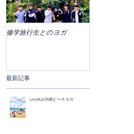
修学旅行生とのヨガ
団体ビーチヨ
最新記事
LinoKai沖縄ビーチヨガ