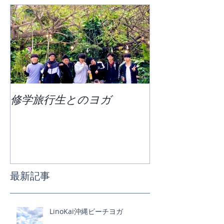
修学旅行生とのヨガ
団体ビーチヨ
最新記事
LinoKai沖縄ビーチヨガ