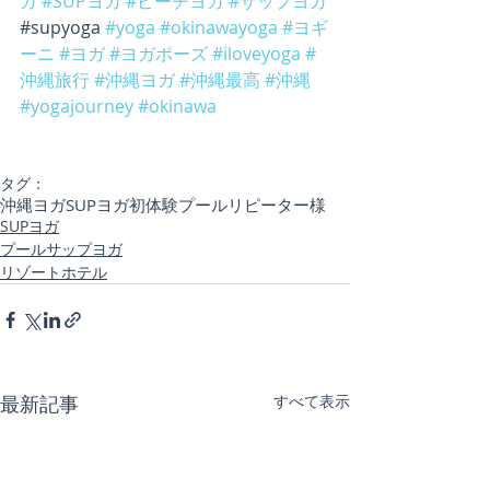
ガ
#SUPヨガ
#ビーチヨガ
#サップヨガ
#supyoga 
#yoga
#okinawayoga
#ヨギ
ーニ
#ヨガ
#ヨガポーズ
#iloveyoga
#
沖縄旅行
#沖縄ヨガ
#沖縄最高
#沖縄
#yogajourney
#okinawa
タグ：
沖縄ヨガ
SUPヨガ初体験
プール
リピーター様
SUPヨガ
プールサップヨガ
リゾートホテル
最新記事
すべて表示