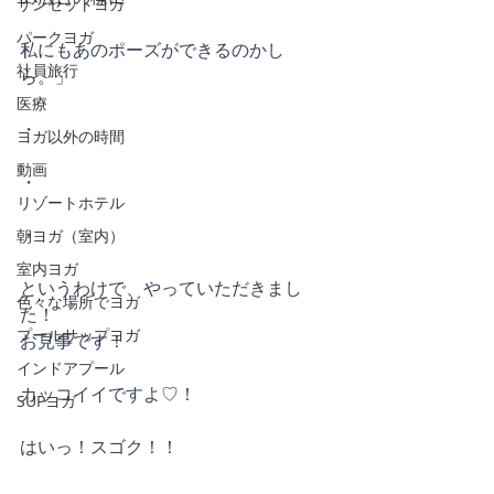
サンセットヨガ
パークヨガ
私にもあのポーズができるのかし
社員旅行
ら。」
医療
・
ヨガ以外の時間
動画
・
リゾートホテル
・
朝ヨガ（室内）
室内ヨガ
というわけで、やっていただきまし
色々な場所でヨガ
た！
プールサップヨガ
お見事です！
インドアプール
カッコイイですよ♡！
SUPヨガ
はいっ！スゴク！！