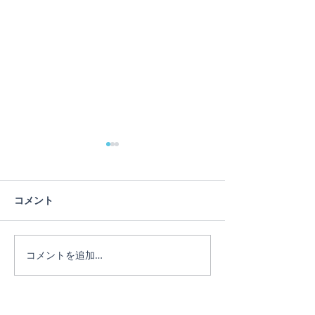
コメント
コメントを追加…
ヨガインストラクター
ヨガ経験が少な
Miki
丈夫！