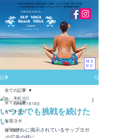
​【LinoKai 沖縄ヨガ】沖縄県名護市・本部町 ビーチヨガ沖縄・SUPヨガ沖縄
➖
水上安全条例に伴う届出 ➖
​プレジャーボート提供業届出済み
➖
ME
NU
記事
全ての記事
美樹 川口
全ての記事
2018年7月18日
いつまでも挑戦を続けた
ビーチヨガ
い
出張ヨガ
「ホテルに掲示されているサップヨガ
修学旅行
の広告の様に