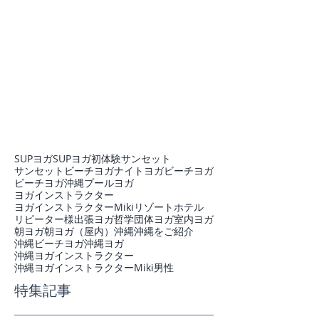
SUPヨガ
SUPヨガ初体験
サンセット
サンセットビーチヨガ
ナイトヨガ
ビーチヨガ
ビーチヨガ沖縄
プール
ヨガ
ヨガインストラクター
ヨガインストラクターMiki
リゾートホテル
リピーター様
出張ヨガ
哲学
団体ヨガ
室内ヨガ
朝ヨガ
朝ヨガ（屋内）
沖縄
沖縄をご紹介
沖縄ビーチヨガ
沖縄ヨガ
沖縄ヨガインストラクター
沖縄ヨガインストラクターMiki
男性
特集記事