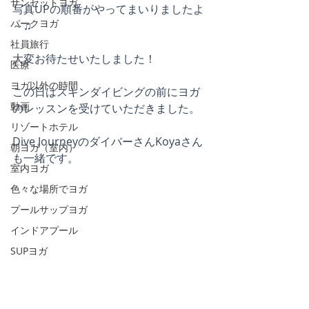
サンセットヨガ
写真UPの順番がやってまいりましたよ
パークヨガ
～♫
社員旅行
大変お待たせいたしました！
医療
ヨガ以外の時間
この日はスキンダイビングの前にヨガ
動画
のレッスンを受けていただきました。
リゾートホテル
Dive JourneyのダイバーさんKoyaさん
朝ヨガ（室内）
も一緒です。
室内ヨガ
色々な場所でヨガ
プールサップヨガ
インドアプール
SUPヨガ