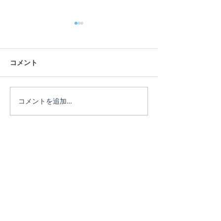
蓮の花
コメント
ヨガは人生のメ
コメントを追加…