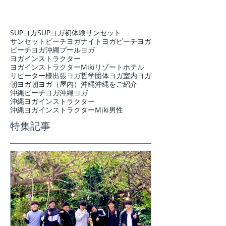
SUPヨガ
SUPヨガ初体験
サンセット
サンセットビーチヨガ
ナイトヨガ
ビーチヨガ
ビーチヨガ沖縄
プール
ヨガ
ヨガインストラクター
ヨガインストラクターMiki
リゾートホテル
リピーター様
出張ヨガ
哲学
団体ヨガ
室内ヨガ
朝ヨガ
朝ヨガ（屋内）
沖縄
沖縄をご紹介
沖縄ビーチヨガ
沖縄ヨガ
沖縄ヨガインストラクター
沖縄ヨガインストラクターMiki
男性
特集記事