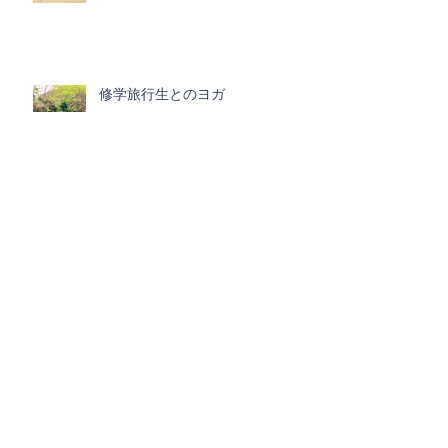
修学旅行生とのヨガ
周りがどんな状況であろうと心穏
やかに
修学旅行生とヨガ （前乗りしま
した。）