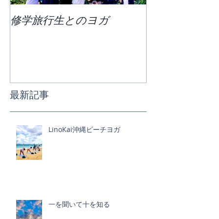
修学旅行生とのヨガ
団体ビーチヨ
最新記事
LinoKai沖縄ビーチヨガ
一を聞いて十を知る