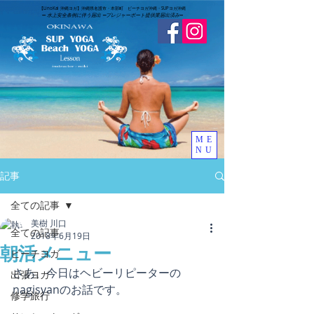
​【LinoKai 沖縄ヨガ】沖縄県名護市・本部町 ビーチヨガ沖縄・SUPヨガ沖縄
➖
水上安全条例に伴う届出 ➖
​プレジャーボート提供業届出済み
➖
ME
NU
記事
全ての記事
美樹 川口
全ての記事
2018年6月19日
朝活メニュー
ビーチヨガ
さあ、今日はヘビーリピーターの
出張ヨガ
nagisyanのお話です。
修学旅行