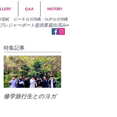
LLERY
Q＆A
HISTORY
市・本部町 ビーチヨガ沖縄・SUPヨガ沖縄
​プレジャーボート提供業届出済み
➖
特集記事
修学旅行生とのヨガ
団体ビーチヨガ