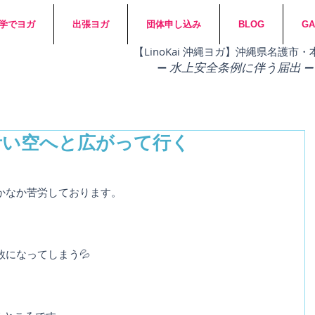
学でヨガ
出張ヨガ
団体申し込み
BLOG
GA
​【LinoKai 沖縄ヨガ】沖縄県名護
➖
水上安全条例に伴う届出 ➖
青い空へと広がって行く
かなか苦労しております。
になってしまう💦