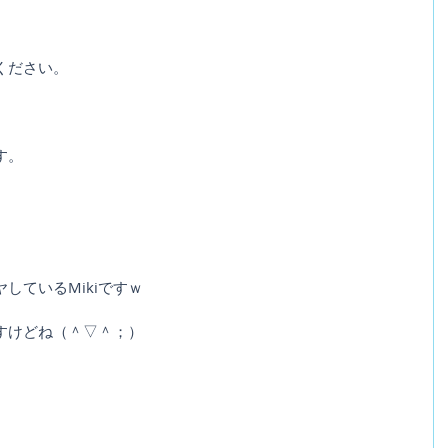
ください。
す。
しているMikiですｗ
すけどね（＾▽＾；）