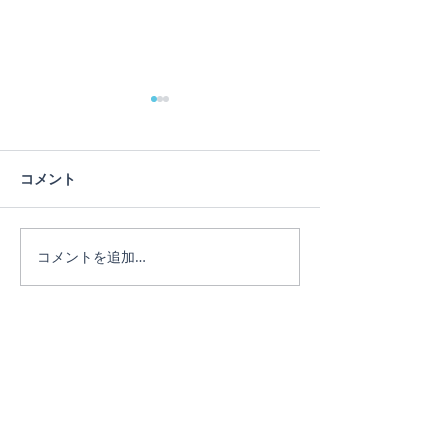
コメント
コメントを追加…
リピーターのEちゃん♪3日
リピーターのE
間たっぷり遊びました。
♪