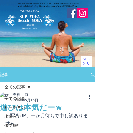
​【LinoKai 沖縄ヨガ】沖縄県名護市・本部町 ビーチヨガ沖縄・SUPヨガ沖縄
➖
水上安全条例に伴う届出 ➖
​プレジャーボート提供業届出済み
➖
ME
NU
記事
全ての記事
美樹 川口
全ての記事
2018年5月16日
遊びは本気だーｗ
ビーチヨガ
お写真UP、一か月待ちで申し訳ありま
出張ヨガ
せん。
修学旅行