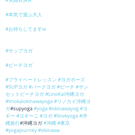
#夫婦対決w
#本気で遊ぶ大人
#お待ちしてますw
#サップヨガ
#ビーチヨガ
#プライベートレッスン
#ヨガポーズ
#SUPヨガ
#パークヨガ
#ビーチ
#サン
セットビーチヨガ
#LinoKai沖縄ヨガ
#linokaiokinawayoga
#リノカイ沖縄ヨ
ガ
#supyoga 
#yoga
#okinawayog
#ヨ
ギー
#ヨギーニ
#ヨガ
#iloveyoga
#沖
縄旅行
#沖縄ヨガ 
#沖縄
#東京
#yogajourney
#okinawa