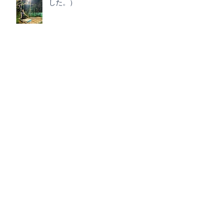
した。）
ビーチヨガで身体をほぐす
解剖学・脳科学でヨガ（医療従事
者）
アーカイブ
2025年3月
（1）
1件の記事
2025年2月
（3）
3件の記事