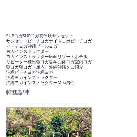
SUPヨガ
SUPヨガ初体験
サンセット
サンセットビーチヨガ
ナイトヨガ
ビーチヨガ
ビーチヨガ沖縄
プール
ヨガ
ヨガインストラクター
ヨガインストラクターMiki
リゾートホテル
リピーター様
出張ヨガ
哲学
団体ヨガ
室内ヨガ
朝ヨガ
朝ヨガ（屋内）
沖縄
沖縄をご紹介
沖縄ビーチヨガ
沖縄ヨガ
沖縄ヨガインストラクター
沖縄ヨガインストラクターMiki
男性
特集記事