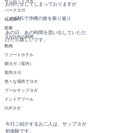
サンセットヨガ
お待たせしてしまっておりますが
パークヨガ
このSNSで沖縄の旅を振り返り
社員旅行
医療
あの日、あの時間を思い出していただ
ヨガ以外の時間
けたら嬉しいです。
動画
リゾートホテル
朝ヨガ（室内）
室内ヨガ
色々な場所でヨガ
プールサップヨガ
インドアプール
SUPヨガ
今日ご紹介するお二人は、サップヨガ
初体験です。