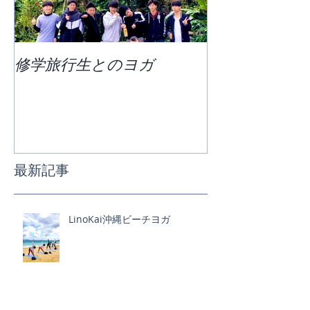
修学旅行生とのヨガ
団体ビーチヨ
最新記事
LinoKai沖縄ビーチヨガ