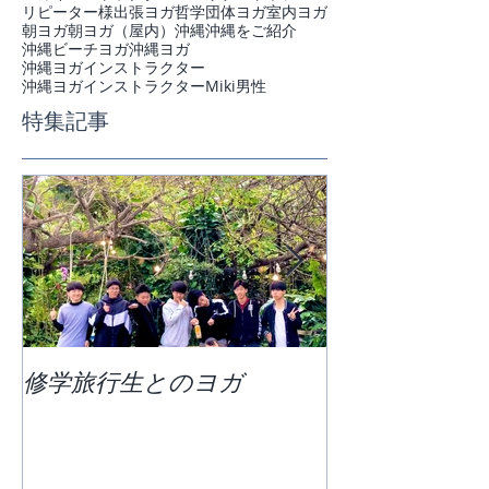
リピーター様
出張ヨガ
哲学
団体ヨガ
室内ヨガ
朝ヨガ
朝ヨガ（屋内）
沖縄
沖縄をご紹介
沖縄ビーチヨガ
沖縄ヨガ
沖縄ヨガインストラクター
沖縄ヨガインストラクターMiki
男性
特集記事
修学旅行生とのヨガ
団体ビーチヨ