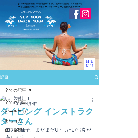
​【LinoKai 沖縄ヨガ】沖縄県名護市・本部町 ビーチヨガ沖縄・SUPヨガ沖縄
➖
水上安全条例に伴う届出 ➖
​プレジャーボート提供業届出済み
➖
ME
NU
記事
全ての記事
美樹 川口
全ての記事
2018年4月4日
ダイビング インストラク
ビーチヨガ
ターさん
出張ヨガ
ヨガの様子、まだまだUPしたい写真が
修学旅行
あります。