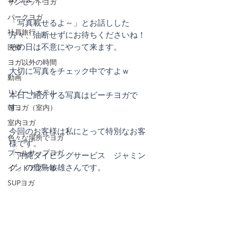
サンセットヨガ
パークヨガ
「写真載せるよ～」とお話しした
社員旅行
方々、油断せずにお待ちくださいね！
その日は不意にやって来ます。
医療
ヨガ以外の時間
大切に写真をチェック中ですよｗ
動画
リゾートホテル
本日ご紹介する写真はビーチヨガで
す。
朝ヨガ（室内）
室内ヨガ
今回のお客様は私にとって特別なお客
色々な場所でヨガ
様です。
プールサップヨガ
「沖縄ダイビングサービス　ジャミン
グ」の鹿島敏雄さんです。
インドアプール
SUPヨガ