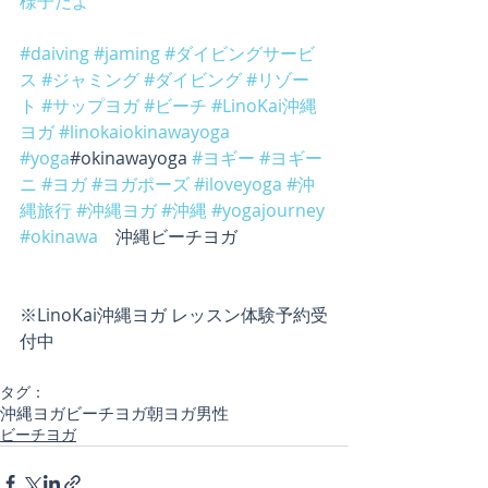
様子だよ
#daiving
#jaming
#ダイビングサービ
ス
#ジャミング
#ダイビング
#リゾー
ト
#サップヨガ
#ビーチ
#LinoKai沖縄
ヨガ
#linokaiokinawayoga
#yoga
#okinawayoga 
#ヨギー
#ヨギー
ニ
#ヨガ
#ヨガポーズ
#iloveyoga
#沖
縄旅行
#沖縄ヨガ
#沖縄
#yogajourney
#okinawa
　沖縄ビーチヨガ
※LinoKai沖縄ヨガ レッスン体験予約受
付中
タグ：
沖縄ヨガ
ビーチヨガ
朝ヨガ
男性
ビーチヨガ