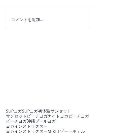
ヨガは人生のメ
コメントを追加…
SUPヨガ
SUPヨガ初体験
サンセット
サンセットビーチヨガ
ナイトヨガ
ビーチヨガ
ビーチヨガ沖縄
プール
ヨガ
ヨガインストラクター
ヨガインストラクターMiki
リゾートホテル