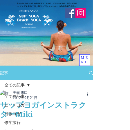
​【LinoKai 沖縄ヨガ】沖縄県名護市・本部町 ビーチヨガ沖縄・SUPヨガ沖縄
➖
水上安全条例に伴う届出 ➖
​プレジャーボート提供業届出済み
➖
ME
NU
記事
全ての記事
美樹 川口
全ての記事
2017年9月21日
サップヨガインストラク
ビーチヨガ
ターMiki
出張ヨガ
修学旅行