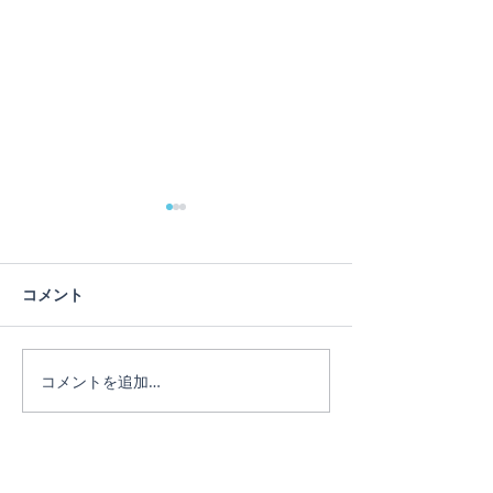
コメント
コメントを追加…
リピーターのEちゃん♪3日
リピーターのE
間たっぷり遊びました。
♪