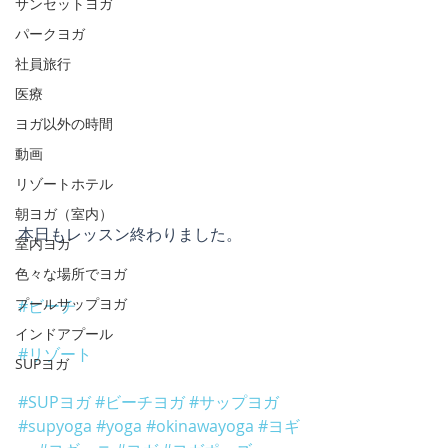
サンセットヨガ
パークヨガ
社員旅行
医療
ヨガ以外の時間
動画
リゾートホテル
朝ヨガ（室内）
本日もレッスン終わりました。
室内ヨガ
色々な場所でヨガ
プールサップヨガ
#ビーチ
インドアプール
#リゾート
SUPヨガ
#SUPヨガ
#ビーチヨガ
#サップヨガ
#supyoga
#yoga
#okinawayoga
#ヨギ