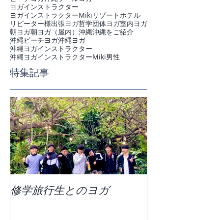
ヨガインストラクター
ヨガインストラクターMiki
リゾートホテル
リピーター様
出張ヨガ
哲学
団体ヨガ
室内ヨガ
朝ヨガ
朝ヨガ（屋内）
沖縄
沖縄をご紹介
沖縄ビーチヨガ
沖縄ヨガ
沖縄ヨガインストラクター
沖縄ヨガインストラクターMiki
男性
特集記事
修学旅行生とのヨガ
団体ビーチヨ