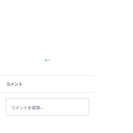
蓮の花
コメント
ヨガは人生のメ
コメントを追加…