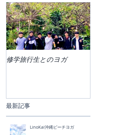
修学旅行生とのヨガ
団体ビーチヨ
最新記事
LinoKai沖縄ビーチヨガ