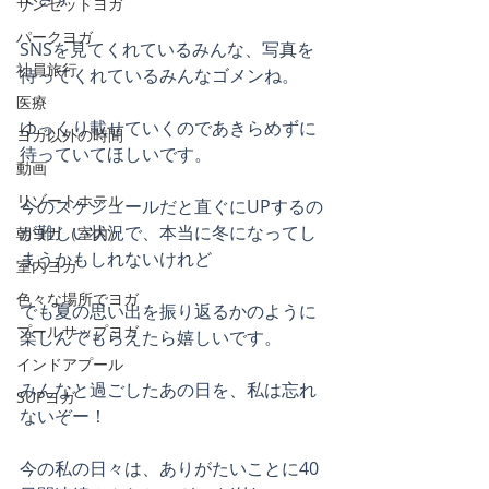
サンセットヨガ
パークヨガ
SNSを見てくれているみんな、写真を
社員旅行
待ってくれているみんなゴメンね。
医療
ゆっくり載せていくのであきらめずに
ヨガ以外の時間
待っていてほしいです。
動画
リゾートホテル
今のスケジュールだと直ぐにUPするの
が難しい状況で、本当に冬になってし
朝ヨガ（室内）
まうかもしれないけれど
室内ヨガ
色々な場所でヨガ
でも夏の思い出を振り返るかのように
プールサップヨガ
楽しんでもらえたら嬉しいです。
インドアプール
みんなと過ごしたあの日を、私は忘れ
SUPヨガ
ないぞー！
今の私の日々は、ありがたいことに40