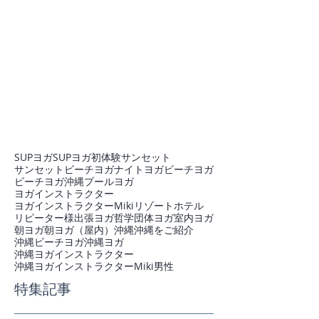
SUPヨガ
SUPヨガ初体験
サンセット
サンセットビーチヨガ
ナイトヨガ
ビーチヨガ
ビーチヨガ沖縄
プール
ヨガ
ヨガインストラクター
ヨガインストラクターMiki
リゾートホテル
リピーター様
出張ヨガ
哲学
団体ヨガ
室内ヨガ
朝ヨガ
朝ヨガ（屋内）
沖縄
沖縄をご紹介
沖縄ビーチヨガ
沖縄ヨガ
沖縄ヨガインストラクター
沖縄ヨガインストラクターMiki
男性
特集記事