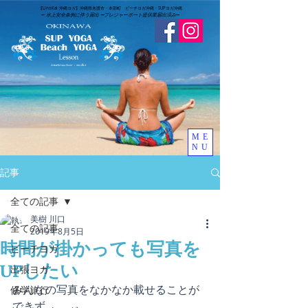
​【LinoKai 沖縄ヨガ】沖縄県名護市・本部町 ビーチヨガ沖縄・SUPヨガ沖縄
➖
水上安全条例に伴う届出 ➖
​プレジャーボート提供業届出済み
➖
ME
NU
記事
全ての記事
美樹 川口
全ての記事
2019年8月5日
時間が掛かっても写真を
ビーチヨガ
UPしたい
出張ヨガ
みんなの写真をなかなか載せることが
修学旅行
できず