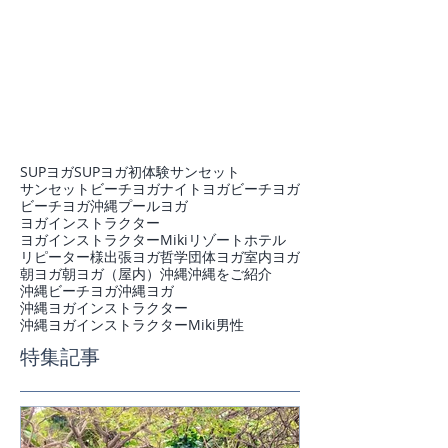
SUPヨガ
SUPヨガ初体験
サンセット
サンセットビーチヨガ
ナイトヨガ
ビーチヨガ
ビーチヨガ沖縄
プール
ヨガ
ヨガインストラクター
ヨガインストラクターMiki
リゾートホテル
リピーター様
出張ヨガ
哲学
団体ヨガ
室内ヨガ
朝ヨガ
朝ヨガ（屋内）
沖縄
沖縄をご紹介
沖縄ビーチヨガ
沖縄ヨガ
沖縄ヨガインストラクター
沖縄ヨガインストラクターMiki
男性
特集記事