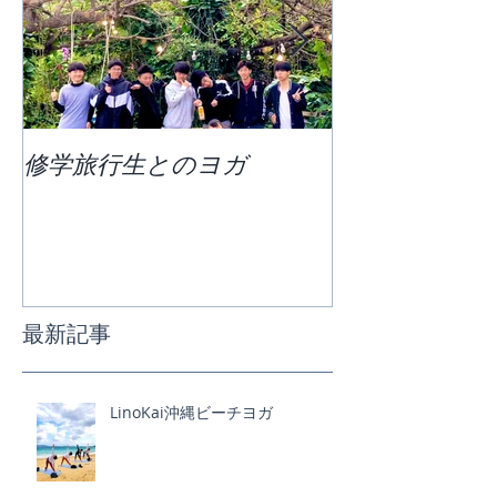
修学旅行生とのヨガ
団体ビーチヨ
最新記事
LinoKai沖縄ビーチヨガ