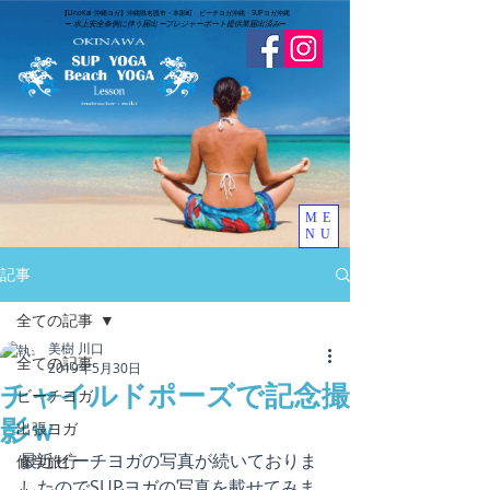
​【LinoKai 沖縄ヨガ】沖縄県名護市・本部町 ビーチヨガ沖縄・SUPヨガ沖縄
➖
水上安全条例に伴う届出 ➖
​プレジャーボート提供業届出済み
➖
ME
NU
記事
全ての記事
美樹 川口
全ての記事
2019年5月30日
チャイルドポーズで記念撮
ビーチヨガ
影ｗ
出張ヨガ
最近ビーチヨガの写真が続いておりま
修学旅行
したのでSUPヨガの写真を載せてみま