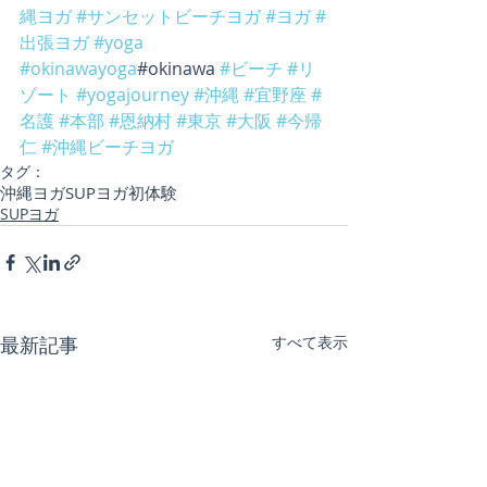
縄ヨガ
#サンセットビーチヨガ
#ヨガ
#
出張ヨガ
#yoga
#okinawayoga
#okinawa 
#ビーチ
#リ
ゾート
#yogajourney
#沖縄
#宜野座
#
名護
#本部
#恩納村
#東京
#大阪
#今帰
仁
#沖縄ビーチヨガ
タグ：
沖縄ヨガ
SUPヨガ初体験
SUPヨガ
最新記事
すべて表示