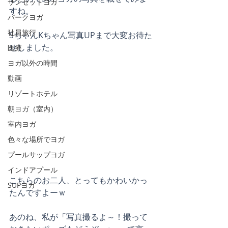
サンセットヨガ
すね。
パークヨガ
社員旅行
SちゃんKちゃん写真UPまで大変お待た
せしました。
医療
ヨガ以外の時間
動画
リゾートホテル
朝ヨガ（室内）
室内ヨガ
色々な場所でヨガ
プールサップヨガ
インドアプール
こちらのお二人、とってもかわいかっ
SUPヨガ
たんですよーｗ
あのね、私が「写真撮るよ～！撮って