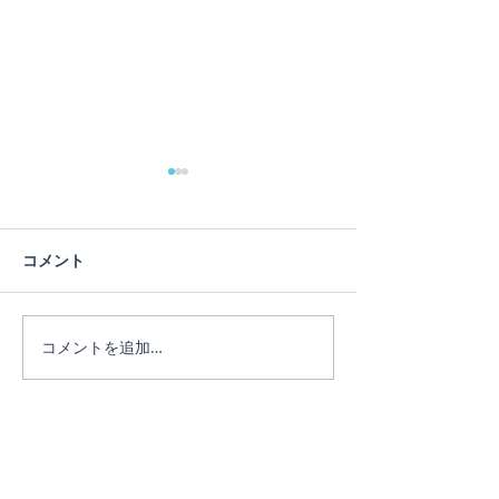
コメント
コメントを追加…
リピーターのEちゃん♪3日
リピーターのE
間たっぷり遊びました。
♪