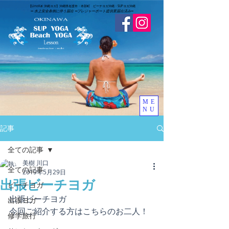
​【LinoKai 沖縄ヨガ】沖縄県名護市・本部町 ビーチヨガ沖縄・SUPヨガ沖縄
➖
水上安全条例に伴う届出 ➖
​プレジャーボート提供業届出済み
➖
ME
NU
記事
全ての記事
美樹 川口
全ての記事
2019年5月29日
出張ビーチヨガ
ビーチヨガ
出張ビーチヨガ
出張ヨガ
今回ご紹介する方はこちらのお二人！
修学旅行