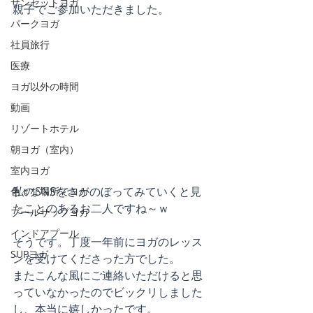
サンセットヨガ
親子でご参加いただきました。
パークヨガ
社員旅行
医療
ヨガ以外の時間
動画
リゾートホテル
朝ヨガ（室内）
室内ヨガ
私のSNSをさかのぼってみていくと見
色々な場所でヨガ
たことのあるお二人ですね～ｗ
プールサップヨガ
インドアプール
そうです。丁度一年前にヨガのレッス
SUPヨガ
ンを受けてくださった方でした。
またこんな風にご連絡いただけると思
っていなかったのでビックリしました
し、本当に嬉しかったです。