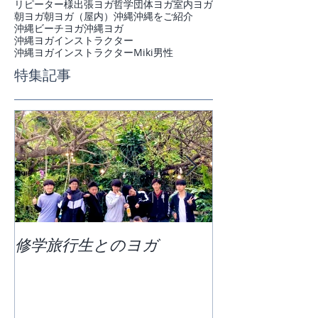
リピーター様
出張ヨガ
哲学
団体ヨガ
室内ヨガ
朝ヨガ
朝ヨガ（屋内）
沖縄
沖縄をご紹介
沖縄ビーチヨガ
沖縄ヨガ
沖縄ヨガインストラクター
沖縄ヨガインストラクターMiki
男性
特集記事
修学旅行生とのヨガ
団体ビーチヨ