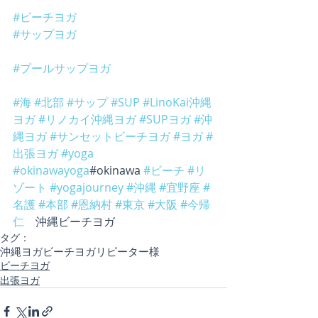
#ビーチヨガ
#サップヨガ
#プールサップヨガ
#海
#北部
#サップ
#SUP
#LinoKai沖縄
ヨガ
#リノカイ沖縄ヨガ
#SUPヨガ
#沖
縄ヨガ
#サンセットビーチヨガ
#ヨガ
#
出張ヨガ
#yoga
#okinawayoga
#okinawa 
#ビーチ
#リ
ゾート
#yogajourney
#沖縄
#宜野座
#
名護
#本部
#恩納村
#東京
#大阪
#今帰
仁
　沖縄ビーチヨガ
タグ：
沖縄ヨガ
ビーチヨガ
リピーター様
ビーチヨガ
出張ヨガ