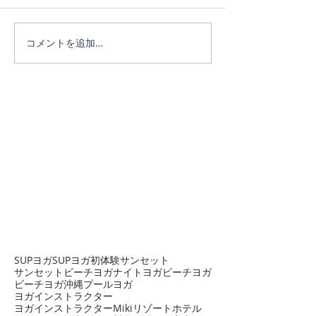
ヨガは人生のメ
コメントを追加…
SUPヨガ
SUPヨガ初体験
サンセット
サンセットビーチヨガ
ナイトヨガ
ビーチヨガ
ビーチヨガ沖縄
プール
ヨガ
ヨガインストラクター
ヨガインストラクターMiki
リゾートホテル