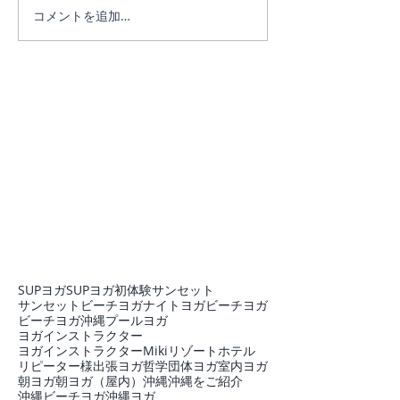
ヨガは人生のメ
コメントを追加…
SUPヨガ
SUPヨガ初体験
サンセット
サンセットビーチヨガ
ナイトヨガ
ビーチヨガ
ビーチヨガ沖縄
プール
ヨガ
ヨガインストラクター
ヨガインストラクターMiki
リゾートホテル
リピーター様
出張ヨガ
哲学
団体ヨガ
室内ヨガ
朝ヨガ
朝ヨガ（屋内）
沖縄
沖縄をご紹介
沖縄ビーチヨガ
沖縄ヨガ