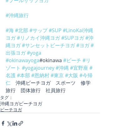
#プールサップヨガ
#沖縄旅行
#海
#北部
#サップ
#SUP
#LinoKai沖縄
ヨガ
#リノカイ沖縄ヨガ
#SUPヨガ
#沖
縄ヨガ
#サンセットビーチヨガ
#ヨガ
#
出張ヨガ
#yoga
#okinawayoga
#okinawa 
#ビーチ
#リ
ゾート
#yogajourney
#沖縄
#宜野座
#
名護
#本部
#恩納村
#東京
#大阪
#今帰
仁
　沖縄ビーチヨガ　スポーツ　修学
旅行　団体旅行　社員旅行
タグ：
沖縄ヨガ
ビーチヨガ
ビーチヨガ