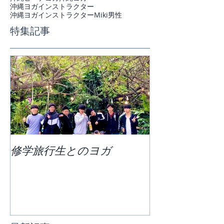
沖縄ヨガインストラクター
沖縄ヨガインストラクターMiki
男性
特集記事
修学旅行生とのヨガ
団体ビーチヨ