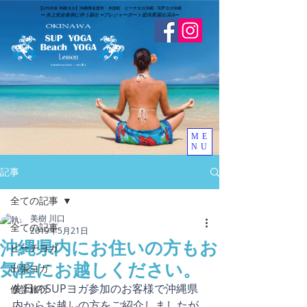
​【LinoKai 沖縄ヨガ】沖縄県名護市・本部町 ビーチヨガ沖縄・SUPヨガ沖縄
➖
水上安全条例に伴う届出 ➖
​プレジャーボート提供業届出済み
➖
ME
NU
記事
全ての記事
美樹 川口
全ての記事
2019年5月21日
沖縄県内にお住いの方もお
ビーチヨガ
気軽にお越しください。
出張ヨガ
先日のSUPヨガ参加のお客様で沖縄県
修学旅行
内からお越しの方をご紹介しましたが