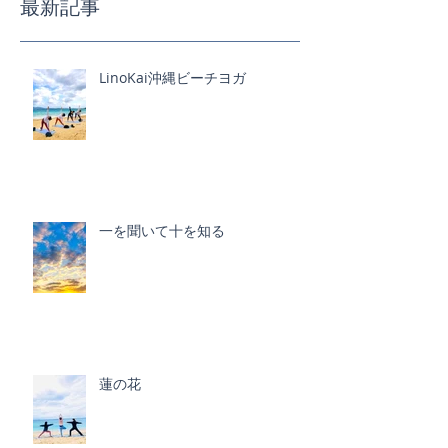
最新記事
LinoKai沖縄ビーチヨガ
一を聞いて十を知る
蓮の花