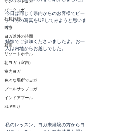
サンセットヨガ
パークヨガ
今日は同じく県内からのお客様でビー
社員旅行
チヨガの写真をUPしてみようと思いま
す。
医療
ヨガ以外の時間
姉妹でご参加くださいましたよ。お一
動画
人は内地からお越しでした。
リゾートホテル
朝ヨガ（室内）
室内ヨガ
色々な場所でヨガ
プールサップヨガ
インドアプール
SUPヨガ
私のレッスン、ヨガ未経験の方からヨ