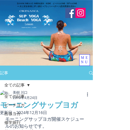
​【LinoKai 沖縄ヨガ】沖縄県名護市・本部町 ビーチヨガ沖縄・SUPヨガ沖縄
➖
水上安全条例に伴う届出 ➖
​プレジャーボート提供業届出済み
➖
ME
NU
記事
全ての記事
美樹 川口
全ての記事
2019年4月24日
モーニングサップヨガ
ビーチヨガ
更新日：
2024年12月16日
出張ヨガ
モーニングサップヨガ開催スケジュー
修学旅行
ルのお知らせです。