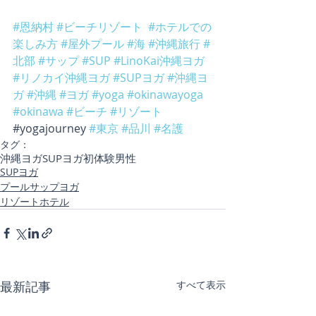
#恩納村
#ビーチリゾート
#ホテルでの
楽しみ方
#屋外プール
#海
#沖縄旅行
#
北部
#サップ
#SUP
#LinoKai沖縄ヨガ
#リノカイ沖縄ヨガ
#SUPヨガ
#沖縄ヨ
ガ
#沖縄
#ヨガ
#yoga
#okinawayoga
#okinawa
#ビーチ
#リゾート
#yogajourney 
#東京
#品川
#名護
タグ：
沖縄ヨガ
SUPヨガ初体験
男性
SUPヨガ
プールサップヨガ
リゾートホテル
最新記事
すべて表示