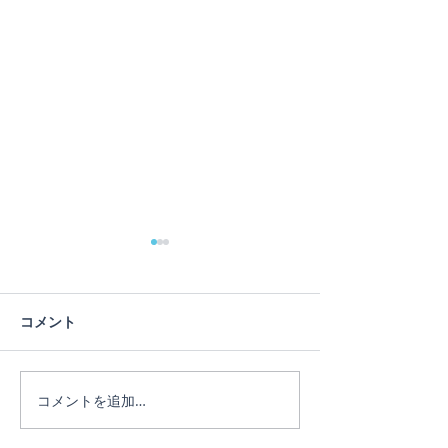
コメント
コメントを追加…
ヨガインストラクター
ヨガ経験が少な
Miki
丈夫！