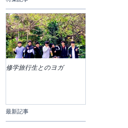
修学旅行生とのヨガ
団体ビーチヨ
最新記事