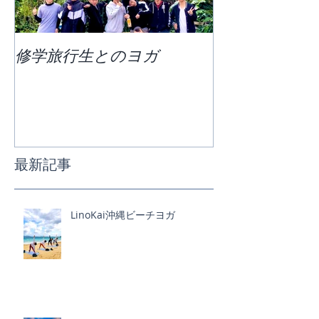
修学旅行生とのヨガ
団体ビーチヨ
最新記事
LinoKai沖縄ビーチヨガ