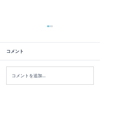
蓮の花
コメント
ヨガは人生のメ
コメントを追加…