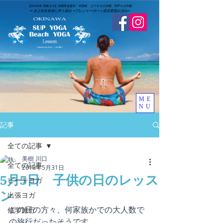
​【LinoKai 沖縄ヨガ】沖縄県名護市・本部町 ビーチヨガ沖縄・SUPヨガ沖縄
➖
水上安全条例に伴う届出 ➖
​プレジャーボート提供業届出済み
➖
ME
NU
記事
全ての記事
美樹 川口
全ての記事
2018年5月31日
5月5日 子供の日のレッス
ビーチヨガ
ン
出張ヨガ
この日の方々、何家族かでの大人数で
修学旅行
の旅行だったそうです。