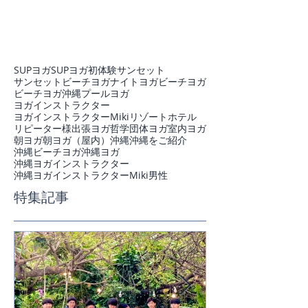
SUPヨガ
SUPヨガ初体験
サンセット
サンセットビーチヨガ
ナイトヨガ
ビーチヨガ
ビーチヨガ沖縄
プール
ヨガ
ヨガインストラクター
ヨガインストラクターMiki
リゾートホテル
リピーター様
出張ヨガ
哲学
団体ヨガ
室内ヨガ
朝ヨガ
朝ヨガ（屋内）
沖縄
沖縄をご紹介
沖縄ビーチヨガ
沖縄ヨガ
沖縄ヨガインストラクター
沖縄ヨガインストラクターMiki
男性
特集記事