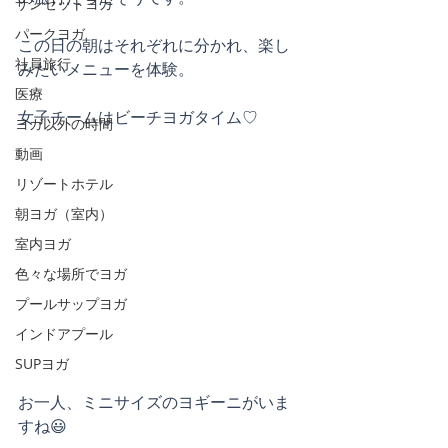
サンセットヨガ
パークヨガ
この日の朝はそれぞれに分かれ、楽し
社員旅行
みたいメニューを体験。
医療
女子チームはビーチヨガタイム♡
ヨガ以外の時間
動画
リゾートホテル
朝ヨガ（室内）
室内ヨガ
色々な場所でヨガ
プールサップヨガ
インドアプール
SUPヨガ
お一人、ミニサイズのヨギーニがいま
すね😃