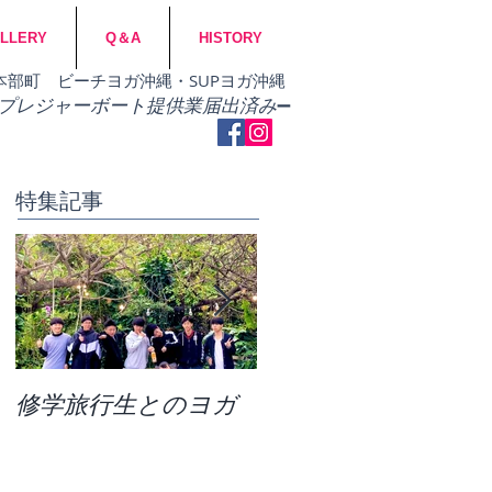
LLERY
Q＆A
HISTORY
市・本部町 ビーチヨガ沖縄・SUPヨガ沖縄
​プレジャーボート提供業届出済み
➖
特集記事
修学旅行生とのヨガ
団体ビーチヨガ