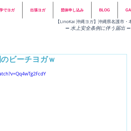
学でヨガ
出張ヨガ
団体申し込み
BLOG
GA
​【LinoKai 沖縄ヨガ】沖縄県名護
➖
水上安全条例に伴う届出 ➖
闇のビーチヨガｗ
watch?v=Qq4wTg2FcdY