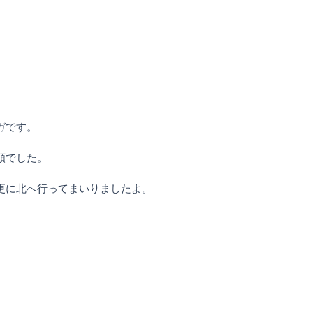
ガです。
頼でした。
更に北へ行ってまいりましたよ。