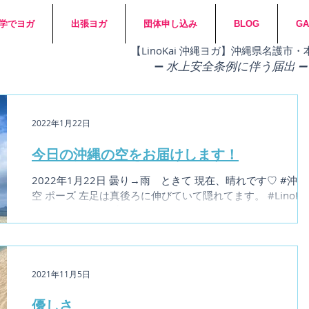
学でヨガ
出張ヨガ
団体申し込み
BLOG
GA
​【LinoKai 沖縄ヨガ】沖縄県名護
➖
水上安全条例に伴う届出 ➖
2022年1月22日
今日の沖縄の空をお届けします！
2022年1月22日 曇り→雨 ときて 現在、晴れです♡ #沖
空 ポーズ 左足は真後ろに伸びていて隠れてます。 #LinoKa
縄ヨガ#リノカイ沖縄ヨガ#団体ビーチヨガ#ビーチヨガ団体
沖縄ヨガ#サンセットビーチヨガ#ヨガ#出張ヨガ
#yoga#okinawayoga#...
2021年11月5日
優しさ