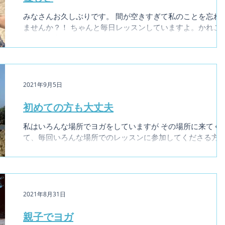
みなさんお久しぶりです。 間が空きすぎて私のことを忘れ
ませんか？！ ちゃんと毎日レッスンしていますよ。かれこ
100日間連続(笑) 忙しいということでもないのですが、SNS
なかなか到着できなかったね でもレッスンは手抜き無し！
回最高な時間を目指して過ごしています♡...
2021年9月5日
初めての方も大丈夫
私はいろんな場所でヨガをしていますが その場所に来てく
て、毎回いろんな場所でのレッスンに参加してくださる方
おられます。 その中のあるご夫婦とお話をしていて、こち
の本が話題に上がり、お話しを聞かせてくださいました。...
2021年8月31日
親子でヨガ