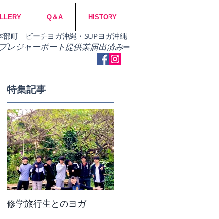
LLERY
Q＆A
HISTORY
市・本部町 ビーチヨガ沖縄・SUPヨガ沖縄
​プレジャーボート提供業届出済み
➖
特集記事
縄の
i沖
#
修学旅行生とのヨガ
団体ビーチヨガ