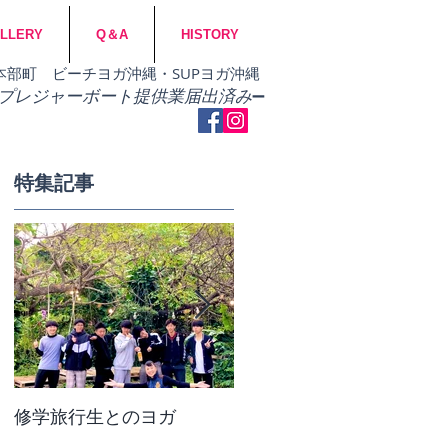
LLERY
Q＆A
HISTORY
市・本部町 ビーチヨガ沖縄・SUPヨガ沖縄
​プレジャーボート提供業届出済み
➖
特集記事
修学旅行生とのヨガ
団体ビーチヨガ