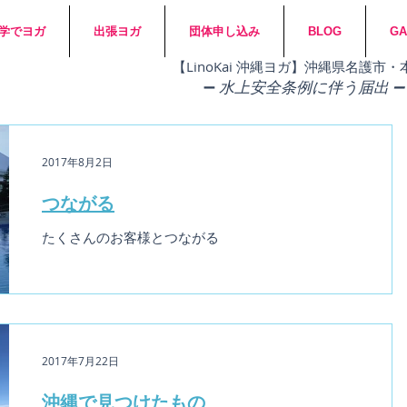
学でヨガ
出張ヨガ
団体申し込み
BLOG
GA
​【LinoKai 沖縄ヨガ】沖縄県名護
➖
水上安全条例に伴う届出 ➖
2017年8月2日
つながる
たくさんのお客様とつながる
2017年7月22日
沖縄で見つけたもの