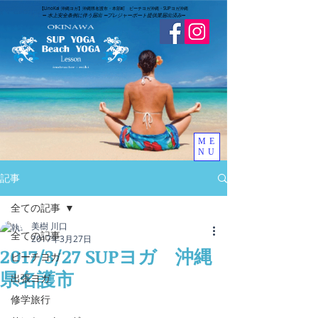
​【LinoKai 沖縄ヨガ】沖縄県名護市・本部町 ビーチヨガ沖縄・SUPヨガ沖縄
➖
水上安全条例に伴う届出 ➖
​プレジャーボート提供業届出済み
➖
ME
NU
記事
全ての記事
美樹 川口
全ての記事
2017年3月27日
2017/3/27 SUPヨガ 沖縄
ビーチヨガ
県名護市
出張ヨガ
修学旅行