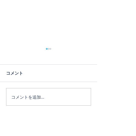
コメント
コメントを追加…
リピーターのEちゃん♪3日
リピーターのE
間たっぷり遊びました。
♪