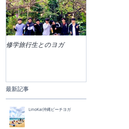
修学旅行生とのヨガ
団体ビーチヨ
最新記事
LinoKai沖縄ビーチヨガ