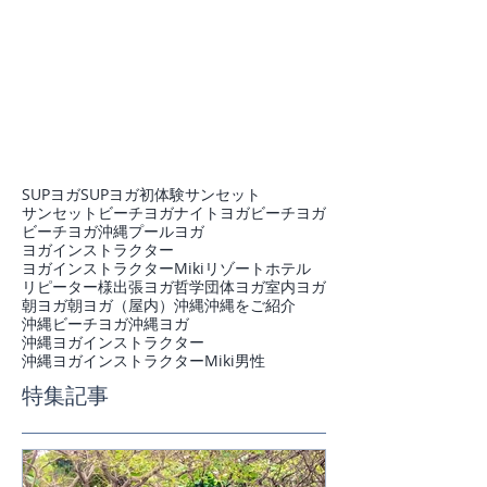
SUPヨガ
SUPヨガ初体験
サンセット
サンセットビーチヨガ
ナイトヨガ
ビーチヨガ
ビーチヨガ沖縄
プール
ヨガ
ヨガインストラクター
ヨガインストラクターMiki
リゾートホテル
リピーター様
出張ヨガ
哲学
団体ヨガ
室内ヨガ
朝ヨガ
朝ヨガ（屋内）
沖縄
沖縄をご紹介
沖縄ビーチヨガ
沖縄ヨガ
沖縄ヨガインストラクター
沖縄ヨガインストラクターMiki
男性
特集記事