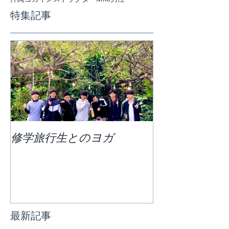
特集記事
修学旅行生とのヨガ
団体ビーチヨ
最新記事