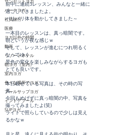
サンセットヨガ
前中に連続3レッスン、みんなと一緒に
パークヨガ
過ごしてきましたよ。
バリバリ体を動かしてきました～
社員旅行
医療
一本目のレッスンは、真っ暗闇です。
ヨガ以外の時間
朝というか夜な感じｗ
動画
そして、レッスンが進むにつれ明るく
なってゆく
リゾートホテル
景色の変化を楽しみながらするヨガも
朝ヨガ（室内）
とても良いです。
室内ヨガ
色々な場所でヨガ
本日載せている写真は、その時の写
真。
プールサップヨガ
今回もめげずに真っ暗闇の中、写真を
インドアプール
撮ってみましたよ(笑)
SUPヨガ
ライトで照らしているので少しは見え
るかなｗ
月と星、遠くに見える街の明かり、そ