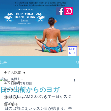
​【LinoKai 沖縄ヨガ】沖縄県名護市・本部町 ビーチヨガ沖縄・SUPヨガ沖縄
➖
水上安全条例に伴う届出 ➖
​プレジャーボート提供業届出済み
➖
ME
NU
記事
全ての記事
美樹 川口
全ての記事
2020年7月13日
日の出前からのヨガ
ビーチヨガ
今日の私はAM２:00起きで一日がスタ
出張ヨガ
ート♪
修学旅行
日の出前に１レッスン目が始まり、午