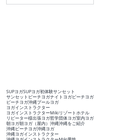
SUPヨガ
SUPヨガ初体験
サンセット
サンセットビーチヨガ
ナイトヨガ
ビーチヨガ
ビーチヨガ沖縄
プール
ヨガ
ヨガインストラクター
ヨガインストラクターMiki
リゾートホテル
リピーター様
出張ヨガ
哲学
団体ヨガ
室内ヨガ
朝ヨガ
朝ヨガ（屋内）
沖縄
沖縄をご紹介
沖縄ビーチヨガ
沖縄ヨガ
沖縄ヨガインストラクター
沖縄ヨガインストラクターMiki
男性