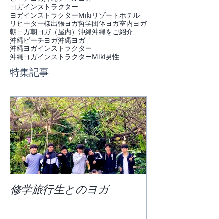
ヨガインストラクター
ヨガインストラクターMiki
リゾートホテル
リピーター様
出張ヨガ
哲学
団体ヨガ
室内ヨガ
朝ヨガ
朝ヨガ（屋内）
沖縄
沖縄をご紹介
沖縄ビーチヨガ
沖縄ヨガ
沖縄ヨガインストラクター
沖縄ヨガインストラクターMiki
男性
特集記事
修学旅行生とのヨガ
団体ビーチヨ