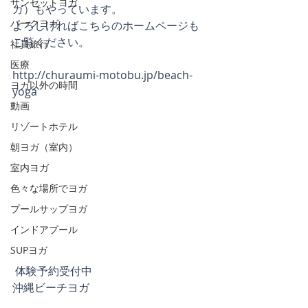
サンセットヨガ
ガ）もやっています。
パークヨガ
よろしければこちらのホームページも
ご覧ください。
社員旅行
医療
http://churaumi-motobu.jp/beach-
ヨガ以外の時間
yoga
動画
リゾートホテル
朝ヨガ（室内）
室内ヨガ
色々な場所でヨガ
プールサップヨガ
インドアプール
SUPヨガ
 体験予約受付中
沖縄ビーチヨガ