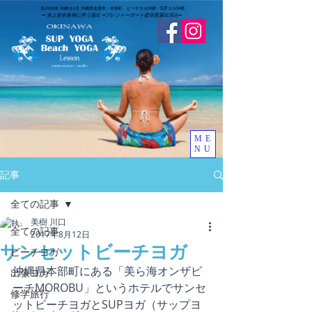
​【LinoKai 沖縄ヨガ】沖縄県名護市・本部町 ビーチヨガ沖縄・SUPヨガ沖縄
➖
水上安全条例に伴う届出 ➖
​プレジャーボート提供業届出済み
➖
ME
NU
記事
全ての記事
美樹 川口
全ての記事
2017年8月12日
サンセットビーチヨガ
ビーチヨガ
沖縄県本部町にある「美ら海オンザビ
出張ヨガ
ーチMOROBU」というホテルでサンセ
修学旅行
ットビーチヨガとSUPヨガ（サップヨ