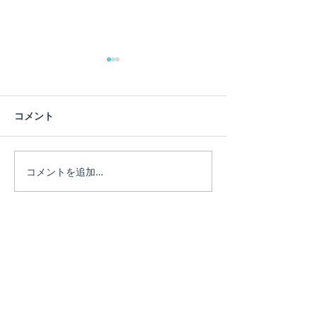
蓮の花
コメント
ヨガは人生のメ
コメントを追加…