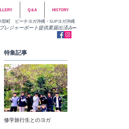
LLERY
Q＆A
HISTORY
市・本部町 ビーチヨガ沖縄・SUPヨガ沖縄
​プレジャーボート提供業届出済み
➖
特集記事
修学旅行生とのヨガ
団体ビーチヨガ