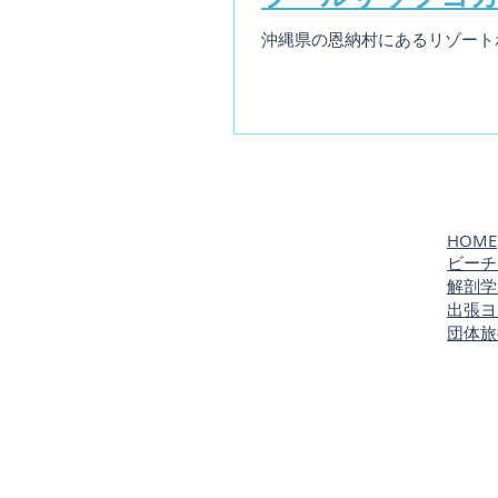
沖縄県の恩納村にあるリゾート
​​HOME
ビーチ
​解剖
出張ヨ
​団体
旅