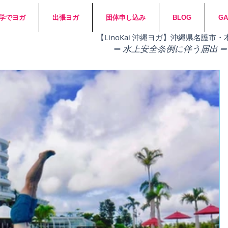
学でヨガ
出張ヨガ
団体申し込み
BLOG
GA
​【LinoKai 沖縄ヨガ】沖縄県名護
➖
水上安全条例に伴う届出 ➖