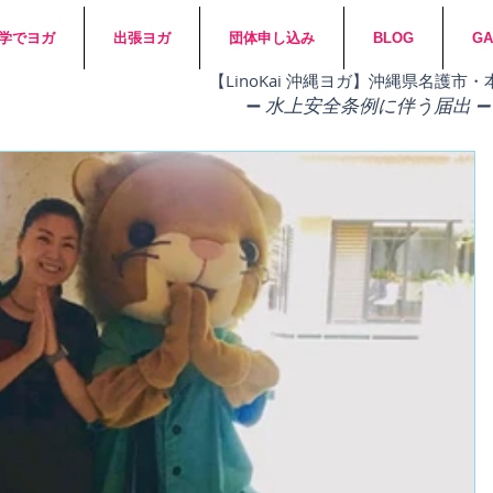
学でヨガ
出張ヨガ
団体申し込み
BLOG
GA
​【LinoKai 沖縄ヨガ】沖縄県名護
➖
水上安全条例に伴う届出 ➖