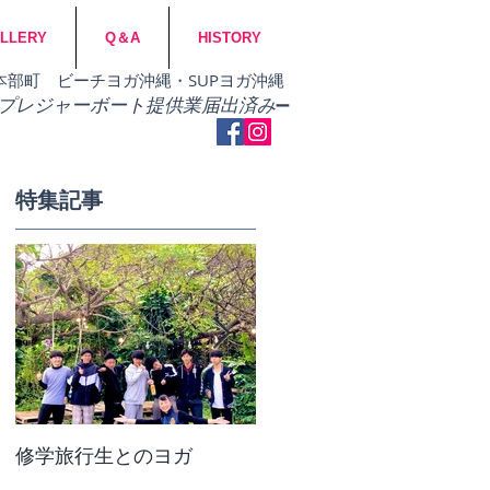
LLERY
Q＆A
HISTORY
市・本部町 ビーチヨガ沖縄・SUPヨガ沖縄
​プレジャーボート提供業届出済み
➖
特集記事
修学旅行生とのヨガ
団体ビーチヨガ