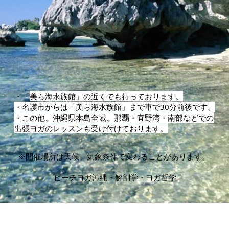
​・
「
美ら海水族館」の近くでも行っております。
・名護市からは「美ら海水族館」まで車で30分前後です。
・この他、沖縄県本島全域、那覇・宜野湾・南部などでの
出張ヨガのレッスンも受け付けております。
※​開催場所は天候、気象条件で変わることがあります。
ビーチヨガ沖縄・解剖学・ヨガ哲学