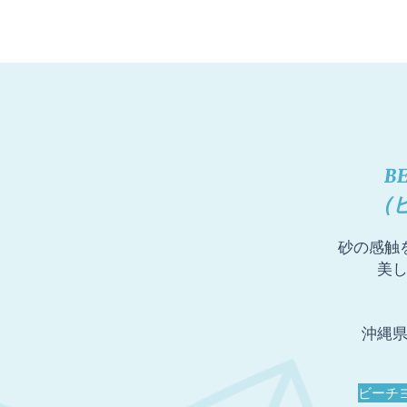
​B
（
​砂の感
美
沖縄
ビーチ