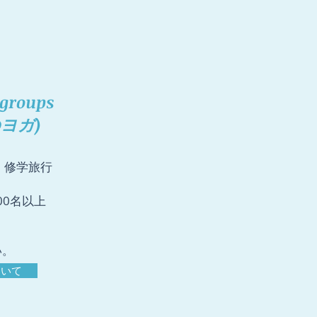
 groups
ヨガ)
・修学旅行
00名以上
い。
ついて