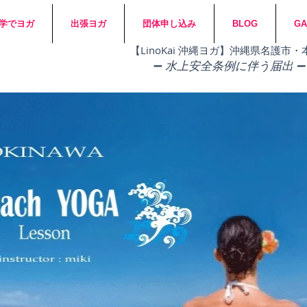
学でヨガ
出張ヨガ
団体申し込み
BLOG
GA
​【LinoKai 沖縄ヨガ】沖縄県名護
➖
水上安全条例に伴う届出 ➖