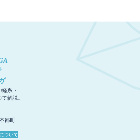
GA
で
ガ
神経系・
つて解説。
本部町
について