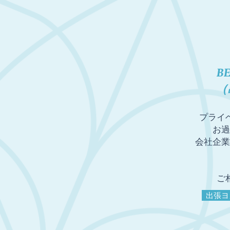
B
（
プライ
お過
​​会社
ご
出張ヨ