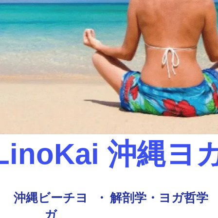
​LinoKai 沖縄ヨ
沖縄ビーチヨ
​・
​解剖学・ヨガ哲学
ガ