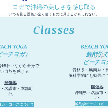
​ヨガで沖縄の美しさを感じ取る
いつも見る景色が全く違うものに見えるかもしれない。
Classes
EACH YOGA
​BEACH YO
ビーチヨガ）
解剖学
ビーチヨ
触を味わいながら全身で
​骨格系・筋肉系・
しい自然を感じる
脳科学的にも効果に
開催地
開催地
県・名護市・本部町
沖縄県・名護市・
他
他
解剖学ビーチヨガ 
ヨガ コースについて