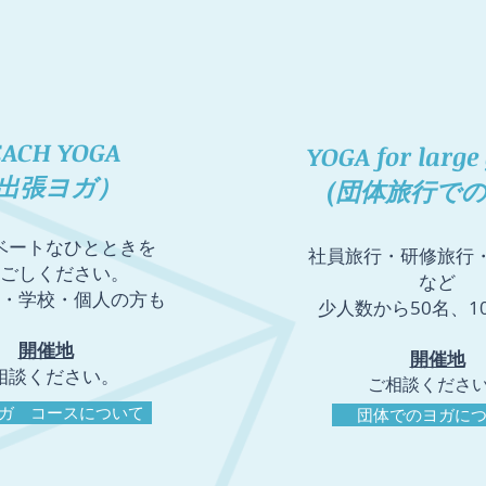
EACH YOGA
YOGA for large
出張ヨガ）
(団体旅行での
ベートなひとときを
​社員旅行・研修旅行
ごしください。
など
企業・学校・個人の方も
少人数から50名、1
開催地
開催地
相談ください。
​ご相談くださ
ガ コースについて
団体でのヨガに