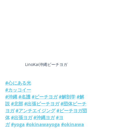
LinoKai沖縄ビーチヨガ
#心にある光
#カッコイー
#沖縄
#名護
#ビーチヨガ
#解剖学
#解
説
#北部
#出張ビーチヨガ
#団体ビーチ
ヨガ
#アンチエイジング
#ビーチヨガ団
体
#出張ヨガ
#沖縄ヨガ
#ヨ
ガ
#yoga
#okinawayoga
#okinawa