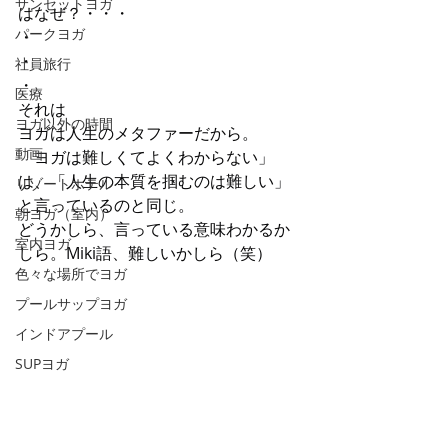
サンセットヨガ
はなぜ？・・・
パークヨガ
・
・
社員旅行
・
医療
それは
ヨガ以外の時間
ヨガは人生のメタファーだから。
動画
「ヨガは難しくてよくわからない」
は、「人生の本質を掴むのは難しい」
リゾートホテル
と言っているのと同じ。
朝ヨガ（室内）
どうかしら、言っている意味わかるか
室内ヨガ
しら。Miki語、難しいかしら（笑）
色々な場所でヨガ
プールサップヨガ
インドアプール
SUPヨガ