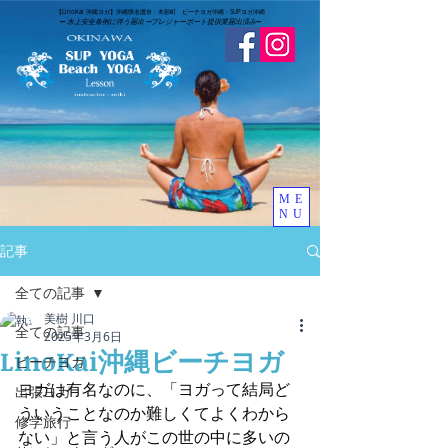
​【LinoKai 沖縄ヨガ】沖縄県名護市・本部町 ビーチヨガ沖縄・SUPヨガ沖縄
➖
水上安全条例に伴う届出 ➖
​プレジャーボート提供業届出済み
➖
ME
NU
記事
全ての記事
美樹 川口
全ての記事
2025年3月6日
LinoKai沖縄ビーチヨガ
ビーチヨガ
ヨガは有名なのに、「ヨガって結局ど
出張ヨガ
ういうことなのか難しくてよくわから
修学旅行
ない」と言う人がこの世の中に多いの