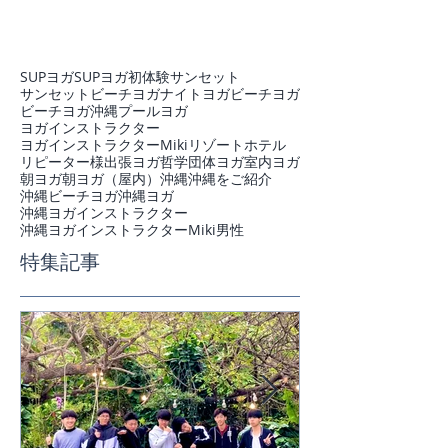
SUPヨガ
SUPヨガ初体験
サンセット
サンセットビーチヨガ
ナイトヨガ
ビーチヨガ
ビーチヨガ沖縄
プール
ヨガ
ヨガインストラクター
ヨガインストラクターMiki
リゾートホテル
リピーター様
出張ヨガ
哲学
団体ヨガ
室内ヨガ
朝ヨガ
朝ヨガ（屋内）
沖縄
沖縄をご紹介
沖縄ビーチヨガ
沖縄ヨガ
沖縄ヨガインストラクター
沖縄ヨガインストラクターMiki
男性
特集記事