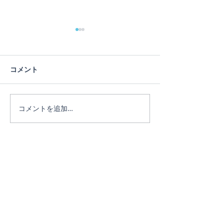
コメント
ヨガは人生のメタファー
年末に感謝 ビ
コメントを追加…