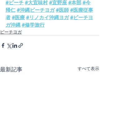
#ビーチ
#大宜味村
#宜野座
#本部
#今
帰仁
#沖縄ビーチヨガ
#医師
#医療従事
者
#医療
#リノカイ沖縄ヨガ
#ビーチヨ
ガ沖縄
#修学旅行
ビーチヨガ
最新記事
すべて表示